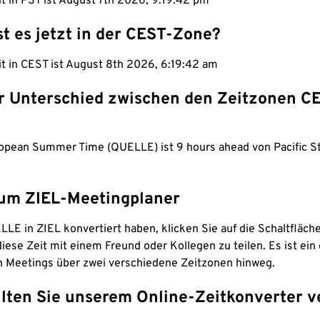
it in PST ist August 7th 2026, 9:19:43 pm
st es jetzt in der CEST-Zone?
it in CEST ist August 8th 2026, 6:19:43 am
er Unterschied zwischen den Zeitzonen C
ropean Summer Time (QUELLE) ist 9 hours ahead von Pacific S
um ZIEL-Meetingplaner
LE in ZIEL konvertiert haben, klicken Sie auf die Schaltfläch
iese Zeit mit einem Freund oder Kollegen zu teilen. Es ist ein 
n Meetings über zwei verschiedene Zeitzonen hinweg.
lten Sie unserem Online-Zeitkonverter v