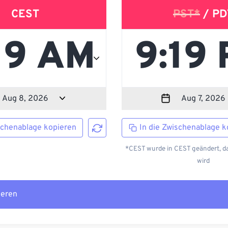
CEST
PST*
/ PD
schenablage kopieren
In die Zwischenablage k
*CEST wurde in CEST geändert, da
wird
ieren