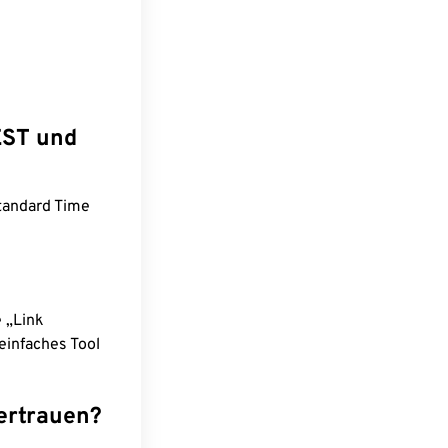
EST und
tandard Time
e „Link
einfaches Tool
ertrauen?