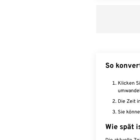
So konver
Klicken Si
umwandel
Die Zeit i
Sie könne
Wie spät i