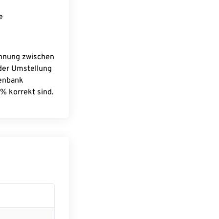
e
chnung zwischen
 der Umstellung
tenbank
% korrekt sind.