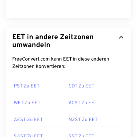
EET in andere Zeitzonen
umwandeln
FreeConvert.com kann EET in diese anderen
Zeitzonen konvertieren:
PST Zu EET
CDT Zu EET
WET Zu EET
ACST Zu EET
AEST Zu EET
NZST Zu EET
SAST Zu EET
SST Zu EET