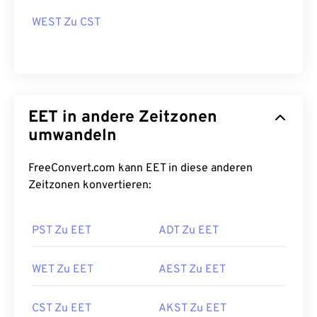
WEST Zu CST
EET in andere Zeitzonen
umwandeln
FreeConvert.com kann EET in diese anderen
Zeitzonen konvertieren:
PST Zu EET
ADT Zu EET
WET Zu EET
AEST Zu EET
CST Zu EET
AKST Zu EET