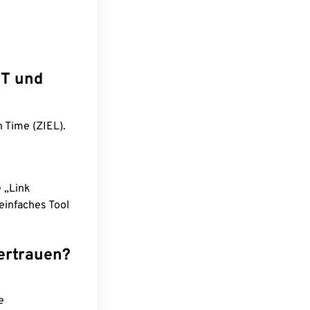
ST und
 Time (ZIEL).
e „Link
einfaches Tool
ertrauen?
e