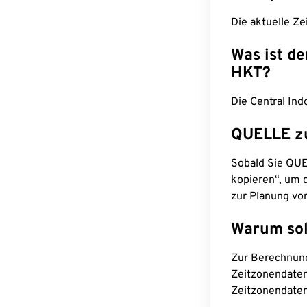
Die aktuelle Ze
Was ist d
HKT?
Die Central In
QUELLE z
Sobald Sie QUEL
kopieren“, um d
zur Planung vo
Warum sol
Zur Berechnun
Zeitzonendaten
Zeitzonendaten