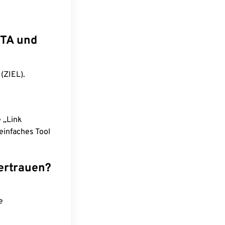
ITA und
(ZIEL).
e „Link
einfaches Tool
ertrauen?
e