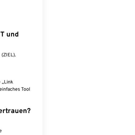
ST und
 (ZIEL).
e „Link
einfaches Tool
ertrauen?
e