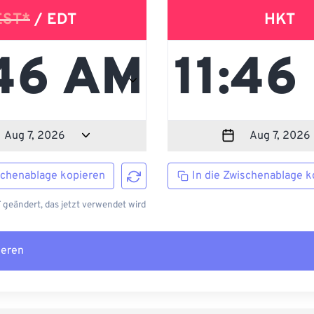
EST*
/ EDT
HKT
schenablage kopieren
In die Zwischenablage k
 geändert, das jetzt verwendet wird
ieren