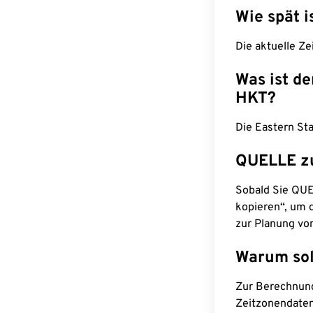
Wie spät i
Die aktuelle Ze
Was ist d
HKT?
Die Eastern St
QUELLE z
Sobald Sie QUEL
kopieren“, um d
zur Planung vo
Warum sol
Zur Berechnun
Zeitzonendaten