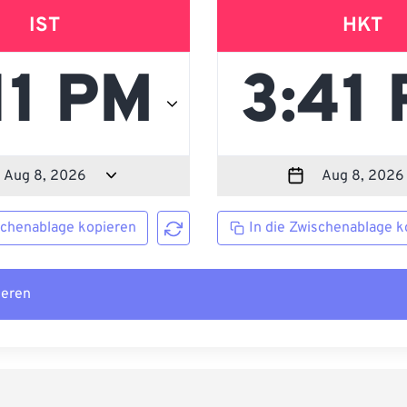
IST
HKT
schenablage kopieren
In die Zwischenablage k
ieren