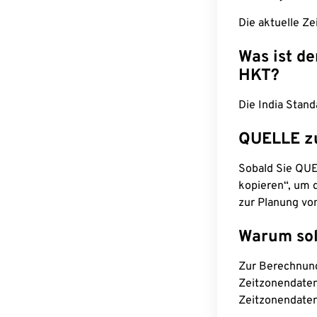
Die aktuelle Ze
Was ist d
HKT?
Die India Stan
QUELLE z
Sobald Sie QUEL
kopieren“, um d
zur Planung vo
Warum sol
Zur Berechnun
Zeitzonendaten
Zeitzonendaten