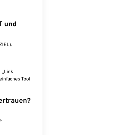
T und
ZIEL).
e „Link
einfaches Tool
ertrauen?
e