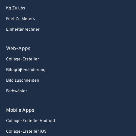
86
86
Kg Zu Lbs
87
87
Feet Zu Meters
88
88
Einheitenrechner
89
89
90
90
Web-Apps
91
91
Collage-Ersteller
92
92
Bildgrößenänderung
93
93
Bild zuschneiden
94
94
Farbwähler
95
95
96
96
Mobile Apps
97
97
Collage-Ersteller Android
98
98
Collage-Ersteller iOS
99
99