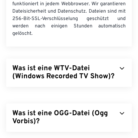
funktioniert in jedem Webbrowser. Wir garantieren
Dateisicherheit und Datenschutz. Dateien sind mit
256-Bit-SSL-Verschlüsselung geschützt und
werden nach einigen Stunden automatisch
gelöscht.
Was ist eine WTV-Datei
(Windows Recorded TV Show)?
Microsoft hat Windows Recorded TV Show (WTV)
zum Speichern von Fernsehaufnahmen entwickelt,
die mit Microsoft-Produkten aufgenommen
Was ist eine OGG-Datei (Ogg
wurden. WTV ist ein Multimedia-Container, der
Video mit
Vorbis)?
MPEG-2
und
MPEG-4
sowie Audio mit
MPEG-1 Layer II
oder
Dolby Digital AC-3
komprimiert. Es unterstützt Metadaten und
Digital
Ogg Vorbis (OGG) ist eine Datei, die die Ogg