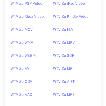
WTV Zu PSP Video
WTV Zu iPad Video
WTV Zu Xbox Video
WTV Zu Kindle Video
WTV Zu MOV
WTV Zu FLV
00
00
00
00
00
00
00
00
WTV Zu WMV
WTV Zu MKV
00
00
00
00
00
00
00
00
WTV Zu WEBM
WTV Zu 3GP
01
01
01
01
01
01
01
01
02
02
02
02
02
02
02
02
WTV Zu AVI
WTV Zu MP4
03
03
03
03
03
03
03
03
WTV Zu OGV
WTV Zu AIFF
04
04
04
04
04
04
04
04
05
05
05
05
05
05
05
05
WTV Zu AAC
WTV Zu MP3
06
06
06
06
06
06
06
06