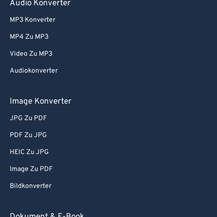
Audio Konverter
60
60
MP3 Konverter
61
61
MP4 Zu MP3
62
62
Video Zu MP3
63
63
Audiokonverter
64
64
65
65
Image Konverter
66
66
JPG Zu PDF
67
67
PDF Zu JPG
68
68
HEIC Zu JPG
69
69
Image Zu PDF
70
70
Bildkonverter
71
71
72
72