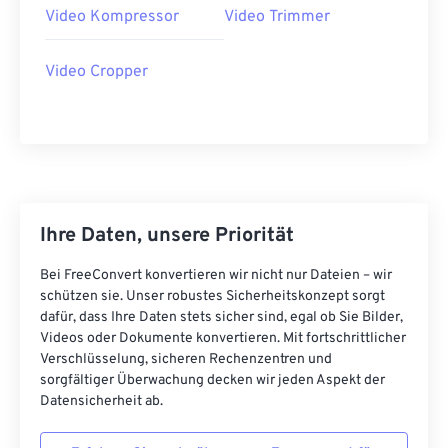
Video Kompressor
Video Trimmer
21
21
21
21
21
21
21
21
22
22
22
22
22
22
22
22
Video Cropper
23
23
23
23
23
23
23
23
24
24
24
24
24
24
25
25
25
25
25
25
26
26
26
26
26
26
Ihre Daten, unsere Priorität
27
27
27
27
27
27
28
28
28
28
28
28
Bei FreeConvert konvertieren wir nicht nur Dateien – wir
schützen sie. Unser robustes Sicherheitskonzept sorgt
29
29
29
29
29
29
dafür, dass Ihre Daten stets sicher sind, egal ob Sie Bilder,
30
30
30
30
30
30
Videos oder Dokumente konvertieren. Mit fortschrittlicher
Verschlüsselung, sicheren Rechenzentren und
31
31
31
31
31
31
sorgfältiger Überwachung decken wir jeden Aspekt der
Datensicherheit ab.
32
32
32
32
32
32
33
33
33
33
33
33