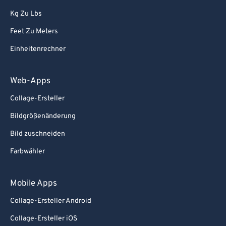
86
86
Kg Zu Lbs
87
87
Feet Zu Meters
88
88
Einheitenrechner
89
89
90
90
Web-Apps
91
91
Collage-Ersteller
92
92
Bildgrößenänderung
93
93
Bild zuschneiden
94
94
Farbwähler
95
95
96
96
Mobile Apps
97
97
Collage-Ersteller Android
98
98
Collage-Ersteller iOS
99
99