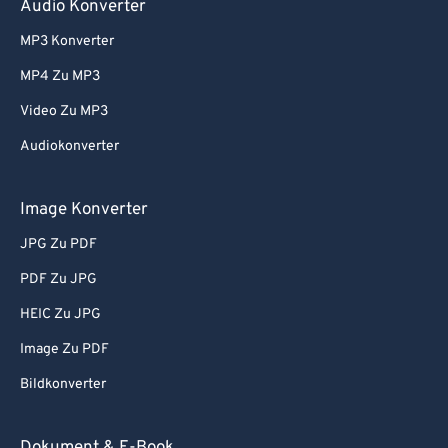
Audio Konverter
60
60
MP3 Konverter
61
61
MP4 Zu MP3
62
62
Video Zu MP3
63
63
Audiokonverter
64
64
65
65
Image Konverter
66
66
JPG Zu PDF
67
67
PDF Zu JPG
68
68
HEIC Zu JPG
69
69
Image Zu PDF
70
70
Bildkonverter
71
71
72
72