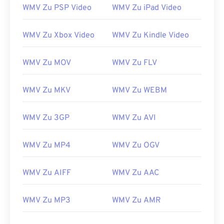
WMV Zu PSP Video
WMV Zu iPad Video
WMV Zu Xbox Video
WMV Zu Kindle Video
WMV Zu MOV
WMV Zu FLV
00
00
00
00
00
00
00
00
WMV Zu MKV
WMV Zu WEBM
00
00
00
00
00
00
00
00
WMV Zu 3GP
WMV Zu AVI
01
01
01
01
01
01
01
01
02
02
02
02
02
02
02
02
WMV Zu MP4
WMV Zu OGV
03
03
03
03
03
03
03
03
WMV Zu AIFF
WMV Zu AAC
04
04
04
04
04
04
04
04
05
05
05
05
05
05
05
05
WMV Zu MP3
WMV Zu AMR
06
06
06
06
06
06
06
06