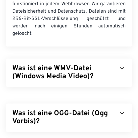
funktioniert in jedem Webbrowser. Wir garantieren
Dateisicherheit und Datenschutz. Dateien sind mit
256-Bit-SSL-Verschlüsselung geschützt und
werden nach einigen Stunden automatisch
gelöscht.
Was ist eine WMV-Datei
(Windows Media Video)?
Windows Media Video (WMV) ist ein weit
verbreitetes und unterstütztes Videoformat. Es
komprimiert die Dateigröße mithilfe eines
Codecs
,
Was ist eine OGG-Datei (Ogg
wodurch eine einfach zu verwaltende Datei
entsteht, die die Videoqualität beibehält. WMV-
Vorbis)?
Dateien werden häufig in einem digitalen
Containerformat, dem Advanced Systems Format
Ogg Vorbis (OGG) ist eine Datei, die die Ogg