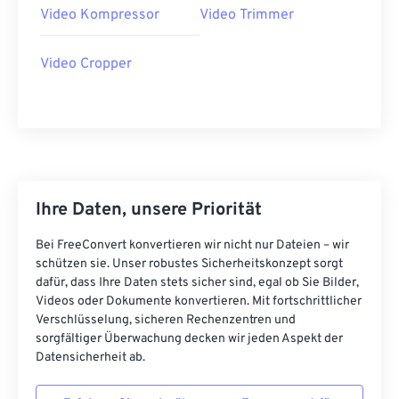
Video Kompressor
Video Trimmer
21
21
21
21
21
21
21
21
22
22
22
22
22
22
22
22
Video Cropper
23
23
23
23
23
23
23
23
24
24
24
24
24
24
25
25
25
25
25
25
26
26
26
26
26
26
Ihre Daten, unsere Priorität
27
27
27
27
27
27
28
28
28
28
28
28
Bei FreeConvert konvertieren wir nicht nur Dateien – wir
schützen sie. Unser robustes Sicherheitskonzept sorgt
29
29
29
29
29
29
dafür, dass Ihre Daten stets sicher sind, egal ob Sie Bilder,
30
30
30
30
30
30
Videos oder Dokumente konvertieren. Mit fortschrittlicher
Verschlüsselung, sicheren Rechenzentren und
31
31
31
31
31
31
sorgfältiger Überwachung decken wir jeden Aspekt der
Datensicherheit ab.
32
32
32
32
32
32
33
33
33
33
33
33