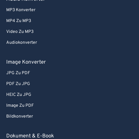
55
55
55
55
55
55
MP3 Konverter
56
56
56
56
56
56
MP4 Zu MP3
57
57
57
57
57
57
Video Zu MP3
58
58
58
58
58
58
Audiokonverter
59
59
59
59
59
59
60
60
Image Konverter
61
61
JPG Zu PDF
62
62
PDF Zu JPG
63
63
HEIC Zu JPG
64
64
Image Zu PDF
65
65
Bildkonverter
66
66
67
67
Dokument & E-Book