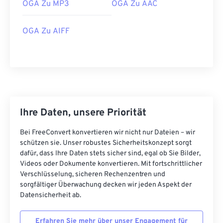
OGA Zu MP3
OGA Zu AAC
16
16
16
16
16
16
16
16
OGA Zu AIFF
17
17
17
17
17
17
17
17
18
18
18
18
18
18
18
18
19
19
19
19
19
19
19
19
20
20
20
20
20
20
20
20
21
21
21
21
21
21
21
21
Ihre Daten, unsere Priorität
22
22
22
22
22
22
22
22
23
23
23
23
23
23
23
23
Bei FreeConvert konvertieren wir nicht nur Dateien – wir
schützen sie. Unser robustes Sicherheitskonzept sorgt
24
24
24
24
24
24
dafür, dass Ihre Daten stets sicher sind, egal ob Sie Bilder,
Videos oder Dokumente konvertieren. Mit fortschrittlicher
25
25
25
25
25
25
Verschlüsselung, sicheren Rechenzentren und
26
26
26
26
26
26
sorgfältiger Überwachung decken wir jeden Aspekt der
Datensicherheit ab.
27
27
27
27
27
27
28
28
28
28
28
28
Erfahren Sie mehr über unser Engagement für