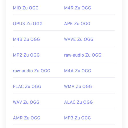
https://www.ietf.org/rfc/rfc5334.txt
OGG nicht unterstützen.
MID Zu OGG
M4R Zu OGG
Entwickelt von:
Xiph.Org Foundation
Erstveröffentlichung:
2000
OPUS Zu OGG
APE Zu OGG
Nützliche Links:
M4B Zu OGG
WAVE Zu OGG
https://en.wikipedia.org/wiki/Ogg
https://xiph.org/vorbis/
MP2 Zu OGG
raw-audio Zu OGG
raw-audio Zu OGG
M4A Zu OGG
FLAC Zu OGG
WMA Zu OGG
WAV Zu OGG
ALAC Zu OGG
AMR Zu OGG
MP3 Zu OGG