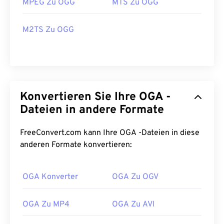
MPEG Zu OGG
MTS Zu OGG
M2TS Zu OGG
Konvertieren Sie Ihre OGA -
Dateien in andere Formate
FreeConvert.com kann Ihre OGA -Dateien in diese
anderen Formate konvertieren:
00
00
00
00
00
00
00
00
OGA Konverter
OGA Zu OGV
00
00
00
00
00
00
00
00
OGA Zu MP4
OGA Zu AVI
01
01
01
01
01
01
01
01