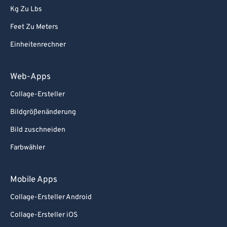
Kg Zu Lbs
82
82
Feet Zu Meters
83
83
Einheitenrechner
84
84
85
85
Web-Apps
86
86
Collage-Ersteller
87
87
Bildgrößenänderung
88
88
Bild zuschneiden
89
89
Farbwähler
90
90
91
91
Mobile Apps
92
92
Collage-Ersteller Android
93
93
Collage-Ersteller iOS
94
94