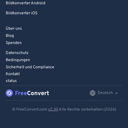
Bildkonverter Android
95
95
Bildkonverter iOS
96
96
97
97
Über uns
Blog
98
98
Spenden
99
99
Datenschutz
Bedingungen
Sicherheit und Compliance
Kontakt
status
Deutsch
English
Deutsch
© FreeConvert.com
v2.30
Alle Rechte vorbehalten (2026)
Español