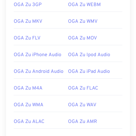
02
02
02
02
02
02
02
02
OGA Zu 3GP
OGA Zu WEBM
03
03
03
03
03
03
03
03
04
04
04
04
04
04
04
04
OGA Zu MKV
OGA Zu WMV
05
05
05
05
05
05
05
05
OGA Zu FLV
OGA Zu MOV
06
06
06
06
06
06
06
06
07
07
07
07
07
07
07
07
OGA Zu iPhone Audio
OGA Zu Ipod Audio
08
08
08
08
08
08
08
08
OGA Zu Android Audio
OGA Zu iPad Audio
09
09
09
09
09
09
09
09
10
10
10
10
10
10
10
10
OGA Zu M4A
OGA Zu FLAC
11
11
11
11
11
11
11
11
12
12
12
12
12
12
12
12
OGA Zu WMA
OGA Zu WAV
13
13
13
13
13
13
13
13
OGA Zu ALAC
OGA Zu AMR
14
14
14
14
14
14
14
14
15
15
15
15
15
15
15
15