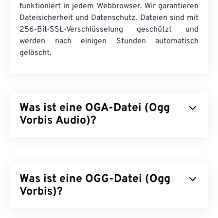
funktioniert in jedem Webbrowser. Wir garantieren
Dateisicherheit und Datenschutz. Dateien sind mit
256-Bit-SSL-Verschlüsselung geschützt und
werden nach einigen Stunden automatisch
gelöscht.
Was ist eine OGA-Datei (Ogg
Vorbis Audio)?
Ogg Vorbis Audio (OGA) ist ein Multimedia-
Container- und Komprimierungsdateiformat für
Audiodateien. Der Name repräsentiert die
Was ist eine OGG-Datei (Ogg
grundlegende Funktionalität von OGA: „Ogg“ ist
der Name des Containers, „Vorbis“ der Name des
Vorbis)?
Komprimierungsmechanismus. OGA ist
kostenlos
,
Open Source
und
nicht patentiert
.
Ogg Vorbis (OGG) ist eine Datei, die die Ogg