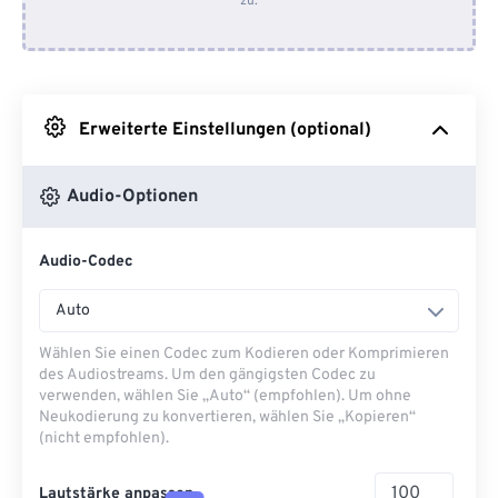
zu.
Von Dropbox
Von Google Drive
Erweiterte Einstellungen (optional)
Von OneDrive
Audio-Optionen
Von URL
Audio-Codec
Auto
Wählen Sie einen Codec zum Kodieren oder Komprimieren
des Audiostreams. Um den gängigsten Codec zu
verwenden, wählen Sie „Auto“ (empfohlen). Um ohne
Neukodierung zu konvertieren, wählen Sie „Kopieren“
(nicht empfohlen).
Lautstärke anpassen