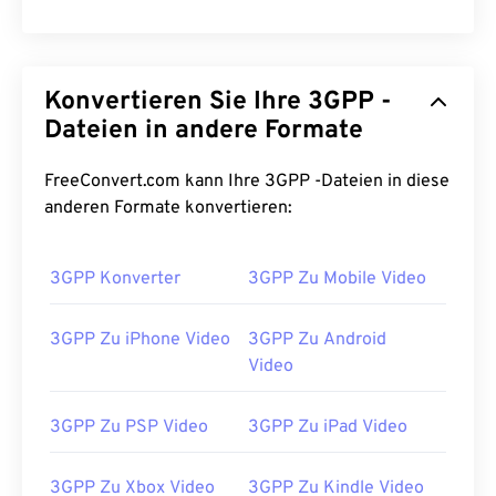
Konvertieren Sie Ihre 3GPP -
Dateien in andere Formate
FreeConvert.com kann Ihre 3GPP -Dateien in diese
anderen Formate konvertieren:
3GPP Konverter
3GPP Zu Mobile Video
00
00
00
00
00
00
00
00
3GPP Zu iPhone Video
3GPP Zu Android
Video
00
00
00
00
00
00
00
00
3GPP Zu PSP Video
3GPP Zu iPad Video
01
01
01
01
01
01
01
01
02
02
02
02
02
02
02
02
3GPP Zu Xbox Video
3GPP Zu Kindle Video