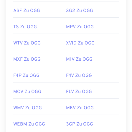
Nützliche Links:
ASF Zu OGG
3G2 Zu OGG
https://en.wikipedia.org/wiki/Ogg
https://xiph.org/vorbis/
TS Zu OGG
MPV Zu OGG
WTV Zu OGG
XVID Zu OGG
MXF Zu OGG
M1V Zu OGG
F4P Zu OGG
F4V Zu OGG
MOV Zu OGG
FLV Zu OGG
WMV Zu OGG
MKV Zu OGG
WEBM Zu OGG
3GP Zu OGG