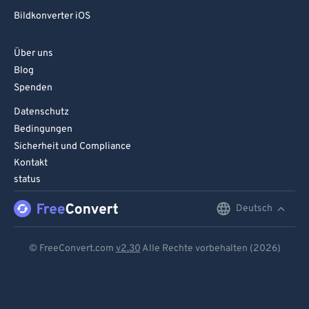
95
95
Bildkonverter iOS
96
96
Über uns
97
97
Blog
98
98
Spenden
99
99
Datenschutz
Bedingungen
Sicherheit und Compliance
Kontakt
status
Deutsch
English
Deutsch
© FreeConvert.com
v2.30
Alle Rechte vorbehalten (2026)
Español
Français