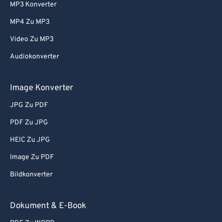
MP3 Konverter
56
56
56
56
56
56
MP4 Zu MP3
57
57
57
57
57
57
Video Zu MP3
58
58
58
58
58
58
Audiokonverter
59
59
59
59
59
59
60
60
Image Konverter
61
61
JPG Zu PDF
62
62
PDF Zu JPG
63
63
HEIC Zu JPG
64
64
Image Zu PDF
65
65
Bildkonverter
66
66
67
67
Dokument & E-Book
68
68