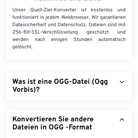
Unser Quell-Ziel-Konverter ist kostenlos und
funktioniert in jedem Webbrowser. Wir garantieren
Dateisicherheit und Datenschutz. Dateien sind mit
256-Bit-SSL-Verschlüsselung geschützt und
werden nach einigen Stunden automatisch
gelöscht.
Was ist eine OGG-Datei (Ogg
Vorbis)?
Ogg Vorbis (OGG) ist eine Datei, die die Ogg
Vorbis-Komprimierung verwendet. OGG ist ein
Konvertieren Sie andere
patent- und lizenzfreies Kodierungsschema der
Xiph.Org Foundation. Wie
Dateien in OGG -Format
MP3
sind OGG-Dateien
für ihre hohe Qualität bekannt. OGG-Dateien