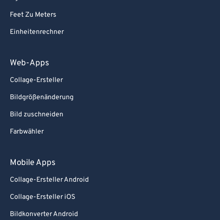
82
82
Feet Zu Meters
83
83
Einheitenrechner
84
84
85
85
Web-Apps
86
86
Collage-Ersteller
87
87
Bildgrößenänderung
88
88
Bild zuschneiden
89
89
Farbwähler
90
90
91
91
Mobile Apps
92
92
Collage-Ersteller Android
93
93
Collage-Ersteller iOS
94
94
Bildkonverter Android