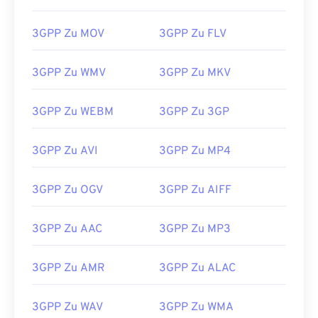
03
03
03
03
03
03
03
03
3GPP Zu MOV
3GPP Zu FLV
04
04
04
04
04
04
04
04
05
05
05
05
05
05
05
05
3GPP Zu WMV
3GPP Zu MKV
06
06
06
06
06
06
06
06
07
07
07
07
07
07
07
07
3GPP Zu WEBM
3GPP Zu 3GP
08
08
08
08
08
08
08
08
3GPP Zu AVI
3GPP Zu MP4
09
09
09
09
09
09
09
09
10
10
10
10
10
10
10
10
3GPP Zu OGV
3GPP Zu AIFF
11
11
11
11
11
11
11
11
3GPP Zu AAC
3GPP Zu MP3
12
12
12
12
12
12
12
12
13
13
13
13
13
13
13
13
3GPP Zu AMR
3GPP Zu ALAC
14
14
14
14
14
14
14
14
15
15
15
15
15
15
15
15
3GPP Zu WAV
3GPP Zu WMA