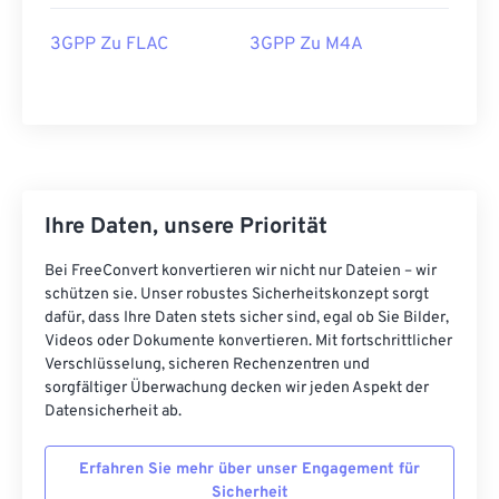
16
16
16
16
16
16
16
16
3GPP Zu FLAC
3GPP Zu M4A
17
17
17
17
17
17
17
17
18
18
18
18
18
18
18
18
19
19
19
19
19
19
19
19
20
20
20
20
20
20
20
20
21
21
21
21
21
21
21
21
Ihre Daten, unsere Priorität
22
22
22
22
22
22
22
22
Bei FreeConvert konvertieren wir nicht nur Dateien – wir
23
23
23
23
23
23
23
23
schützen sie. Unser robustes Sicherheitskonzept sorgt
dafür, dass Ihre Daten stets sicher sind, egal ob Sie Bilder,
24
24
24
24
24
24
Videos oder Dokumente konvertieren. Mit fortschrittlicher
25
25
25
25
25
25
Verschlüsselung, sicheren Rechenzentren und
sorgfältiger Überwachung decken wir jeden Aspekt der
26
26
26
26
26
26
Datensicherheit ab.
27
27
27
27
27
27
Erfahren Sie mehr über unser Engagement für
28
28
28
28
28
28
Sicherheit