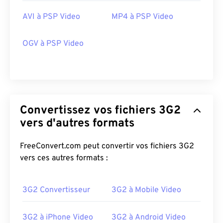
AVI à PSP Video
MP4 à PSP Video
OGV à PSP Video
Convertissez vos fichiers 3G2
00
00
00
00
00
00
00
00
vers d'autres formats
FreeConvert.com peut convertir vos fichiers 3G2
00
00
00
00
00
00
00
00
vers ces autres formats :
01
01
01
01
01
01
01
01
3G2 Convertisseur
3G2 à Mobile Video
02
02
02
02
02
02
02
02
03
03
03
03
03
03
03
03
3G2 à iPhone Video
3G2 à Android Video