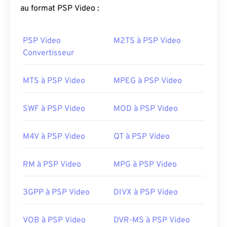
réseaux CDMA de capturer, d'enregistrer, de
au format PSP Video :
diffuser et de lire des contenus multimédias via
des connexions sans fil haut débit.
PSP Video
M2TS à PSP Video
Convertisseur
Comment ouvrir un fichier 3G2 ?
La meilleure application pour ouvrir le format 3G2
MTS à PSP Video
MPEG à PSP Video
est Apple
QuickTime
. Bien que le format 3G2 soit
conçu pour les appareils mobiles, il s'ouvre
SWF à PSP Video
MOD à PSP Video
facilement sur la plupart des systèmes
d'exploitation, notamment Linux, Mac et Windows.
M4V à PSP Video
QT à PSP Video
Le format 3G2 est un format de fichier flexible qui
prend en charge les légendes et les sous-titres via
RM à PSP Video
MPG à PSP Video
Timed Text
. Il ne prend pas en charge les menus
interactifs, mais est compatible avec les outils
tiers gratuits qui offrent cette prise en charge,
3GPP à PSP Video
DIVX à PSP Video
comme
AutoGK
.
VOB à PSP Video
DVR-MS à PSP Video
Développé par :
3rd Generation Partnership