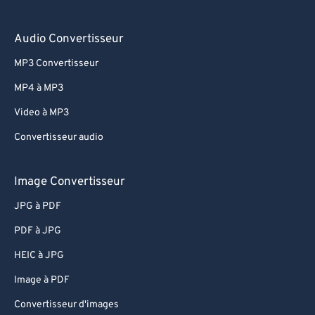
70
70
71
71
Audio Convertisseur
72
72
MP3 Convertisseur
73
73
MP4 à MP3
74
74
Video à MP3
75
75
Convertisseur audio
76
76
77
77
Image Convertisseur
78
78
JPG à PDF
79
79
PDF à JPG
80
80
HEIC à JPG
81
81
Image à PDF
82
82
Convertisseur d'images