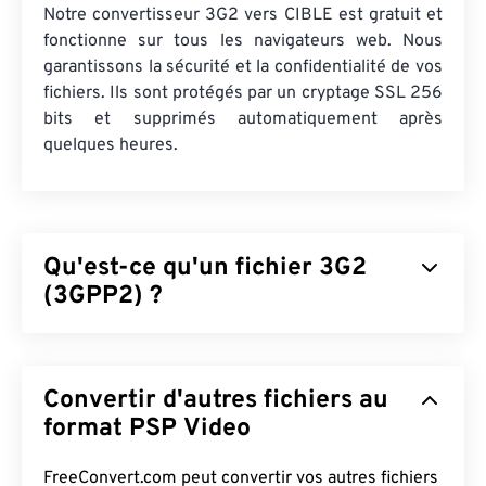
Notre convertisseur 3G2 vers CIBLE est gratuit et
fonctionne sur tous les navigateurs web. Nous
garantissons la sécurité et la confidentialité de vos
fichiers. Ils sont protégés par un cryptage SSL 256
bits et supprimés automatiquement après
quelques heures.
Qu'est-ce qu'un fichier 3G2
(3GPP2) ?
Le 3GPP2 (3G2) est un format de conteneur
multimédia conçu pour les réseaux d'accès
Convertir d'autres fichiers au
multiple par répartition en code (CDMA2000) de
troisième génération (3G). Le CDMA étant une
format PSP Video
technologie destinée aux mobiles, le format 3G2
permet aux téléphones mobiles connectés aux
FreeConvert.com peut convertir vos autres fichiers