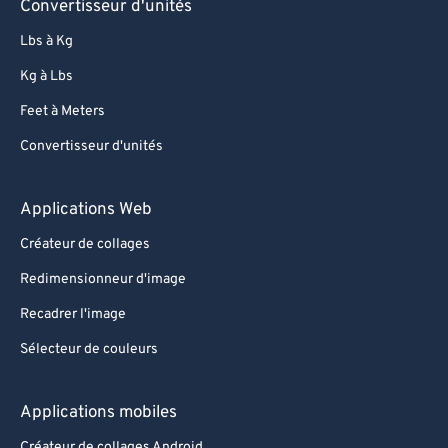
Convertisseur d'unités
97
97
Lbs à Kg
98
98
Kg à Lbs
99
99
Feet à Meters
Convertisseur d'unités
Applications Web
Créateur de collages
Redimensionneur d'image
Recadrer l'image
Sélecteur de couleurs
Applications mobiles
Créateur de collages Android