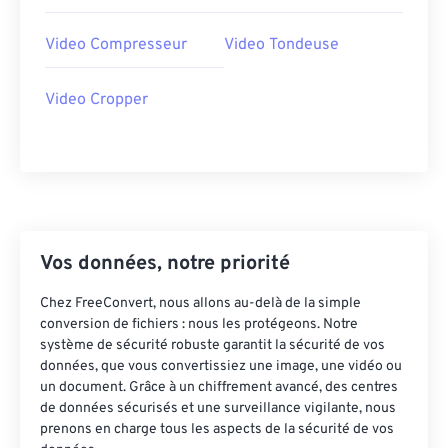
31
31
31
31
31
31
Video Compresseur
Video Tondeuse
32
32
32
32
32
32
33
33
33
33
33
33
Video Cropper
34
34
34
34
34
34
35
35
35
35
35
35
36
36
36
36
36
36
37
37
37
37
37
37
Vos données, notre priorité
38
38
38
38
38
38
39
39
39
39
39
39
Chez FreeConvert, nous allons au-delà de la simple
conversion de fichiers : nous les protégeons. Notre
40
40
40
40
40
40
système de sécurité robuste garantit la sécurité de vos
41
41
41
41
41
41
données, que vous convertissiez une image, une vidéo ou
un document. Grâce à un chiffrement avancé, des centres
42
42
42
42
42
42
de données sécurisés et une surveillance vigilante, nous
prenons en charge tous les aspects de la sécurité de vos
43
43
43
43
43
43