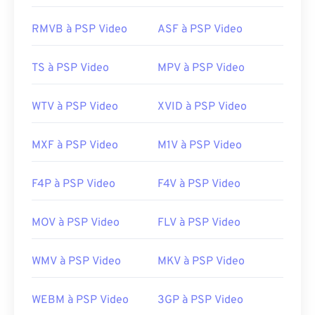
Project 2 (3GPP2)
RMVB à PSP Video
ASF à PSP Video
Sortie initiale :
1998
Liens utiles:
TS à PSP Video
MPV à PSP Video
https://en.wikipedia.org/wiki/3rd_Generation_Partnersh
http://www.3gpp2.org/
WTV à PSP Video
XVID à PSP Video
MXF à PSP Video
M1V à PSP Video
F4P à PSP Video
F4V à PSP Video
MOV à PSP Video
FLV à PSP Video
WMV à PSP Video
MKV à PSP Video
WEBM à PSP Video
3GP à PSP Video