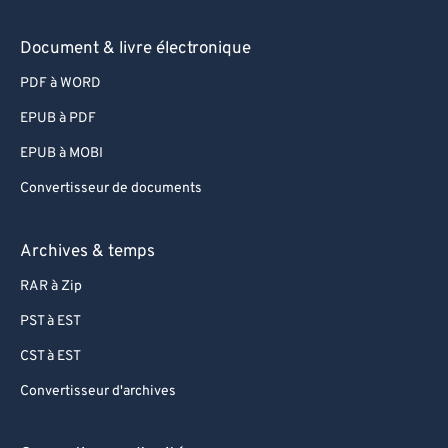
83
83
84
84
Document & livre électronique
85
85
PDF à WORD
86
86
EPUB à PDF
87
87
EPUB à MOBI
88
88
Convertisseur de documents
89
89
90
90
Archives & temps
91
91
RAR à Zip
92
92
PST à EST
93
93
CST à EST
94
94
Convertisseur d'archives
95
95
96
96