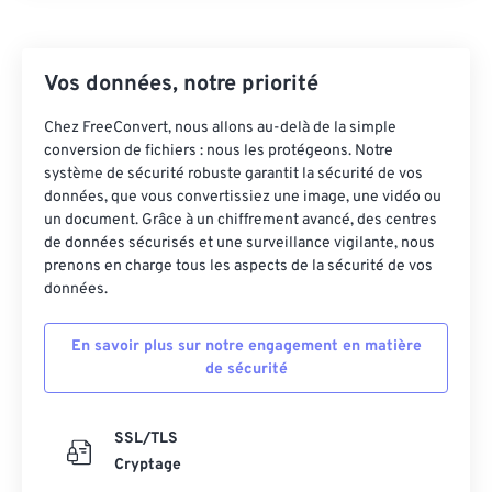
24
24
24
24
24
24
25
25
25
25
25
25
Vos données, notre priorité
26
26
26
26
26
26
Chez FreeConvert, nous allons au-delà de la simple
27
27
27
27
27
27
conversion de fichiers : nous les protégeons. Notre
système de sécurité robuste garantit la sécurité de vos
28
28
28
28
28
28
données, que vous convertissiez une image, une vidéo ou
29
29
29
29
29
29
un document. Grâce à un chiffrement avancé, des centres
de données sécurisés et une surveillance vigilante, nous
30
30
30
30
30
30
prenons en charge tous les aspects de la sécurité de vos
31
31
31
31
31
31
données.
32
32
32
32
32
32
En savoir plus sur notre engagement en matière
33
33
33
33
33
33
de sécurité
34
34
34
34
34
34
35
35
35
35
35
35
SSL/TLS
Cryptage
36
36
36
36
36
36