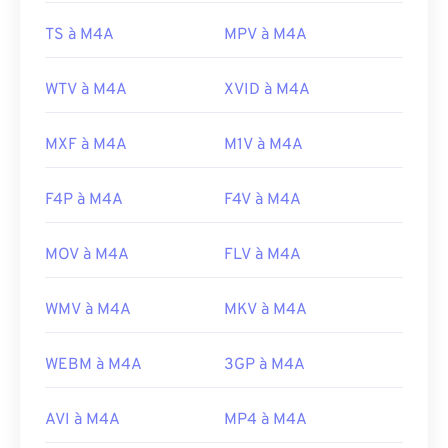
Version initiale :
2001
TS à M4A
MPV à M4A
Liens utiles:
https://en.wikipedia.org/wiki/MPEG-4_Part_14
WTV à M4A
XVID à M4A
https://www.loc.gov/preservation/digital/formats/fdd/
MXF à M4A
M1V à M4A
F4P à M4A
F4V à M4A
MOV à M4A
FLV à M4A
WMV à M4A
MKV à M4A
WEBM à M4A
3GP à M4A
AVI à M4A
MP4 à M4A