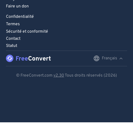
Faire un don
Confidentialité
Termes
Sécurité et conformité
Contact
Statut
Français
English
Deutsch
© FreeConvert.com
v2.30
Tous droits réservés (2026)
Español
Français
Português
Italiano
Dutch