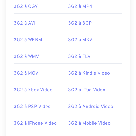
3G2 à OGV
3G2 à MP4
00
00
00
00
00
00
00
00
3G2 à AVI
3G2 à 3GP
00
00
00
00
00
00
00
00
3G2 à WEBM
3G2 à MKV
01
01
01
01
01
01
01
01
02
02
02
02
02
02
02
02
3G2 à WMV
3G2 à FLV
03
03
03
03
03
03
03
03
3G2 à MOV
3G2 à Kindle Video
04
04
04
04
04
04
04
04
05
05
05
05
05
05
05
05
3G2 à Xbox Video
3G2 à iPad Video
06
06
06
06
06
06
06
06
07
07
07
07
07
07
07
07
3G2 à PSP Video
3G2 à Android Video
08
08
08
08
08
08
08
08
3G2 à iPhone Video
3G2 à Mobile Video
09
09
09
09
09
09
09
09
10
10
10
10
10
10
10
10