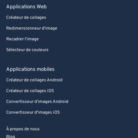
Applications Web
90
90
Créateur de collages
91
91
Redimensionneur d'image
92
92
Recadrer l'image
93
93
Sélecteur de couleurs
94
94
95
95
Applications mobiles
96
96
Créateur de collages Android
97
97
Créateur de collages iOS
98
98
Convertisseur d'images Android
99
99
Convertisseur d'images iOS
À propos de nous
Blog