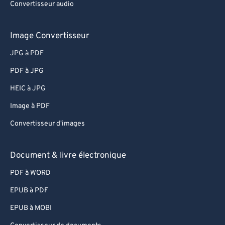
63
63
Convertisseur audio
64
64
Image Convertisseur
65
65
JPG à PDF
66
66
PDF à JPG
67
67
HEIC à JPG
68
68
69
69
Image à PDF
70
70
Convertisseur d'images
71
71
Document & livre électronique
72
72
PDF à WORD
73
73
EPUB à PDF
74
74
EPUB à MOBI
75
75