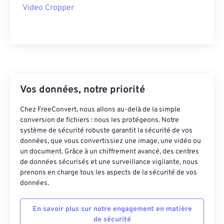
Video Cropper
43
43
43
43
43
43
44
44
44
44
44
44
45
45
45
45
45
45
46
46
46
46
46
46
47
47
47
47
47
47
Vos données, notre priorité
48
48
48
48
48
48
Chez FreeConvert, nous allons au-delà de la simple
49
49
49
49
49
49
conversion de fichiers : nous les protégeons. Notre
système de sécurité robuste garantit la sécurité de vos
50
50
50
50
50
50
données, que vous convertissiez une image, une vidéo ou
51
51
51
51
51
51
un document. Grâce à un chiffrement avancé, des centres
de données sécurisés et une surveillance vigilante, nous
52
52
52
52
52
52
prenons en charge tous les aspects de la sécurité de vos
données.
53
53
53
53
53
53
54
54
54
54
54
54
En savoir plus sur notre engagement en matière
55
55
55
55
55
55
de sécurité