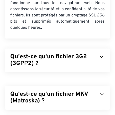
fonctionne sur tous les navigateurs web. Nous
garantissons la sécurité et la confidentialité de vos
fichiers. Ils sont protégés par un cryptage SSL 256
bits et supprimés automatiquement après
quelques heures.
Qu'est-ce qu'un fichier 3G2
(3GPP2) ?
Le 3GPP2 (3G2) est un format de conteneur
multimédia conçu pour les réseaux d'accès
multiple par répartition en code (CDMA2000) de
Qu'est-ce qu'un fichier MKV
troisième génération (3G). Le CDMA étant une
technologie destinée aux mobiles, le format 3G2
(Matroska) ?
permet aux téléphones mobiles connectés aux
réseaux CDMA de capturer, d'enregistrer, de
Matroska (MKV) est un conteneur standard, libre et