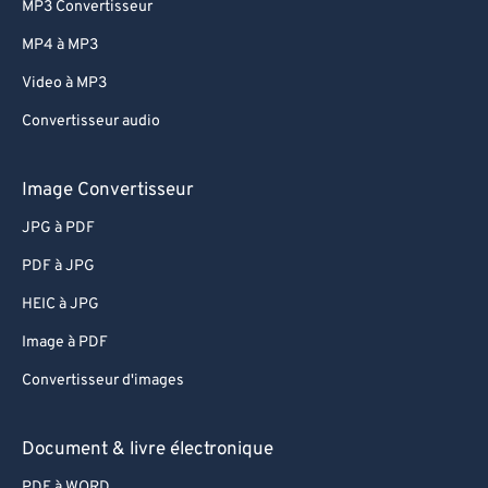
MP3 Convertisseur
82
82
MP4 à MP3
83
83
Video à MP3
84
84
Convertisseur audio
85
85
86
86
Image Convertisseur
87
87
JPG à PDF
88
88
PDF à JPG
89
89
HEIC à JPG
90
90
Image à PDF
91
91
Convertisseur d'images
92
92
93
93
Document & livre électronique
94
94
PDF à WORD