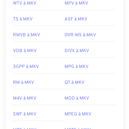
WTV à MKV
MPV à MKV
TS à MKV
ASF à MKV
RMVB à MKV
DVR-MS à MKV
VOB à MKV
DIVX à MKV
3GPP à MKV
MPG à MKV
00
00
00
00
00
00
00
00
RM à MKV
QT à MKV
M4V à MKV
MOD à MKV
00
00
00
00
00
00
00
00
01
01
01
01
01
01
01
01
SWF à MKV
MPEG à MKV
02
02
02
02
02
02
02
02