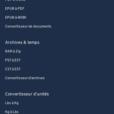
95
95
EPUB à PDF
96
96
EPUB à MOBI
97
97
Convertisseur de documents
98
98
99
99
Archives & temps
RAR à Zip
PST à EST
CST à EST
Convertisseur d'archives
Convertisseur d'unités
Lbs à Kg
Kg à Lbs