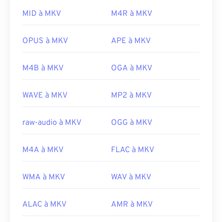
compresser les fichiers, ce qui peut entraîner une
Sortie initiale :
1998
taille importante. Par conséquent, pour ouvrir un
MID à MKV
M4R à MKV
fichier MKV, une autre option consiste à
Liens utiles:
télécharger les codecs appropriés, compatibles
OPUS à MKV
APE à MKV
https://en.wikipedia.org/wiki/3rd_Generation_Partnersh
avec le lecteur multimédia sélectionné. Pour ce
http://www.3gpp2.org/
faire, téléchargez le
Combined Community Codec
M4B à MKV
OGA à MKV
Pack (CCCP)
depuis un site de confiance, tel que
Ninite
.
WAVE à MKV
MP2 à MKV
Développé par :
Matroska
Sortie initiale :
2002
raw-audio à MKV
OGG à MKV
Liens utiles:
M4A à MKV
FLAC à MKV
https://en.wikipedia.org/wiki/Matroska
https://www.matroska.org/
WMA à MKV
WAV à MKV
ALAC à MKV
AMR à MKV