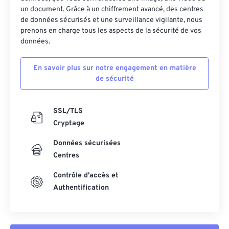
42
42
42
42
42
42
un document. Grâce à un chiffrement avancé, des centres
43
43
43
43
43
43
de données sécurisés et une surveillance vigilante, nous
prenons en charge tous les aspects de la sécurité de vos
44
44
44
44
44
44
données.
45
45
45
45
45
45
En savoir plus sur notre engagement en matière
46
46
46
46
46
46
de sécurité
47
47
47
47
47
47
48
48
48
48
48
48
SSL/TLS
49
49
49
49
49
49
Cryptage
50
50
50
50
50
50
Données sécurisées
Centres
51
51
51
51
51
51
52
52
52
52
52
52
Contrôle d'accès et
Authentification
53
53
53
53
53
53
54
54
54
54
54
54
55
55
55
55
55
55