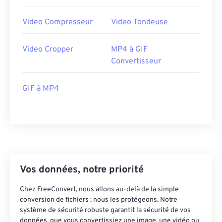
29
29
29
29
29
29
30
30
30
30
30
30
Video Compresseur
Video Tondeuse
31
31
31
31
31
31
Video Cropper
MP4 à GIF
32
32
32
32
32
32
Convertisseur
33
33
33
33
33
33
34
34
34
34
34
34
GIF à MP4
35
35
35
35
35
35
36
36
36
36
36
36
37
37
37
37
37
37
38
38
38
38
38
38
Vos données, notre priorité
39
39
39
39
39
39
40
40
40
40
40
40
Chez FreeConvert, nous allons au-delà de la simple
conversion de fichiers : nous les protégeons. Notre
41
41
41
41
41
41
système de sécurité robuste garantit la sécurité de vos
données, que vous convertissiez une image, une vidéo ou