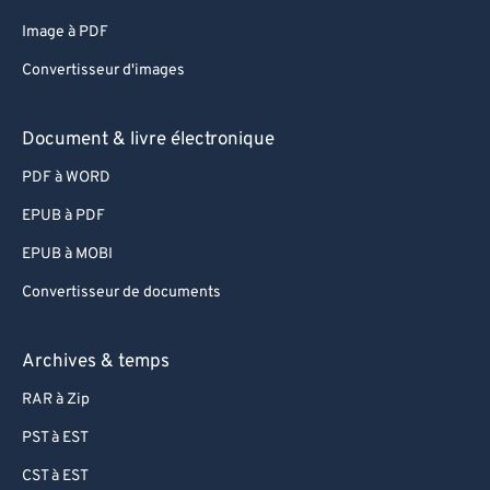
82
82
Image à PDF
83
83
Convertisseur d'images
84
84
85
85
Document & livre électronique
86
86
PDF à WORD
87
87
EPUB à PDF
88
88
EPUB à MOBI
89
89
Convertisseur de documents
90
90
91
91
Archives & temps
92
92
RAR à Zip
93
93
PST à EST
94
94
CST à EST