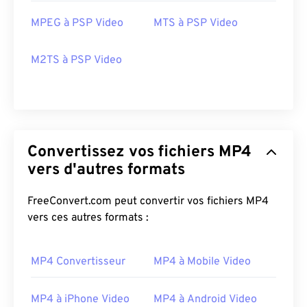
MPEG à PSP Video
MTS à PSP Video
M2TS à PSP Video
Convertissez vos fichiers MP4
vers d'autres formats
00
00
00
00
00
00
00
00
FreeConvert.com peut convertir vos fichiers MP4
vers ces autres formats :
00
00
00
00
00
00
00
00
MP4 Convertisseur
MP4 à Mobile Video
01
01
01
01
01
01
01
01
02
02
02
02
02
02
02
02
MP4 à iPhone Video
MP4 à Android Video