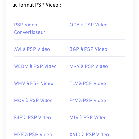
de les stocker facilement. C'est également un
au format PSP Video :
format vidéo populaire pour le streaming sur
Internet, notamment sur YouTube. Le MP4 est
PSP Video
OGV à PSP Video
considéré par beaucoup comme l'un des meilleurs
Convertisseur
formats vidéo disponibles aujourd'hui.
Comment ouvrir un fichier MP4 ?
AVI à PSP Video
3GP à PSP Video
Les fichiers MP4 s'ouvrent dans le lecteur vidéo
WEBM à PSP Video
MKV à PSP Video
par défaut du système d'exploitation. Un simple
double-clic suffit pour les ouvrir. Aucun logiciel
WMV à PSP Video
FLV à PSP Video
tiers n'est requis. Sous Windows, ils s'ouvrent dans
Windows Media Player
. Sur Mac, ils s'ouvrent dans
QuickTime
.
MOV à PSP Video
F4V à PSP Video
Sur certains appareils, notamment mobiles,
l'ouverture de ce type de fichier peut poser
F4P à PSP Video
M1V à PSP Video
problème. MP4 est un conteneur contenant
différents types de données. Par conséquent, un
MXF à PSP Video
XVID à PSP Video