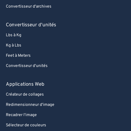
95
95
Convertisseur d'archives
96
96
97
97
Convertisseur d'unités
98
98
Lbs à Kg
99
99
Kg à Lbs
Feet à Meters
Convertisseur d'unités
Applications Web
Créateur de collages
Redimensionneur d'image
Recadrer l'image
Sélecteur de couleurs