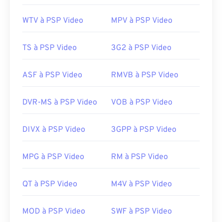
problème d'ouverture du fichier signifie
généralement que les données du conteneur (un
WTV à PSP Video
MPV à PSP Video
codec audio ou vidéo) ne sont pas compatibles
avec le système d'exploitation de l'appareil. Pour
TS à PSP Video
3G2 à PSP Video
résoudre ce problème, essayez
le lecteur
multimédia VLC
.
ASF à PSP Video
RMVB à PSP Video
Développé par :
Moving Picture Experts Group
(MPEG)
DVR-MS à PSP Video
VOB à PSP Video
Norme :
ISO/CEI 14496
Sortie initiale :
1999
DIVX à PSP Video
3GPP à PSP Video
Liens utiles:
https://en.wikipedia.org/wiki/MPEG-4
MPG à PSP Video
RM à PSP Video
https://mpeg.chiariglione.org/standards/mpeg-
QT à PSP Video
M4V à PSP Video
4.html
MOD à PSP Video
SWF à PSP Video