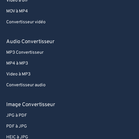
Video à GIF
69
69
MOV à MP4
70
70
Convertisseur vidéo
71
71
72
72
Audio Convertisseur
73
73
MP3 Convertisseur
74
74
MP4 à MP3
75
75
Video à MP3
76
76
Convertisseur audio
77
77
78
78
Image Convertisseur
79
79
JPG à PDF
80
80
PDF à JPG
81
81
HEIC à JPG