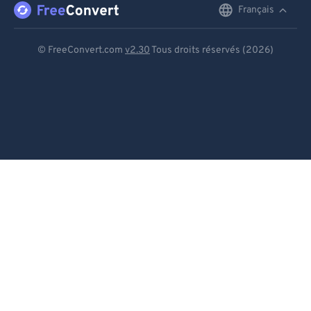
Français
English
Deutsch
© FreeConvert.com
v2.30
Tous droits réservés (2026)
Español
Français
Português
Italiano
Dutch
日本語
简体中文
繁體中文
한국어