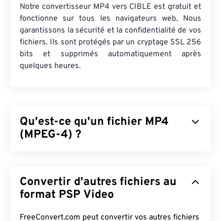
Notre convertisseur MP4 vers CIBLE est gratuit et
fonctionne sur tous les navigateurs web. Nous
garantissons la sécurité et la confidentialité de vos
fichiers. Ils sont protégés par un cryptage SSL 256
bits et supprimés automatiquement après
quelques heures.
Qu'est-ce qu'un fichier MP4
(MPEG-4) ?
MPEG-4 (MP4) est un format vidéo conteneur
permettant de stocker des données multimédia,
Convertir d'autres fichiers au
généralement audio et vidéo. Compatible avec une
large gamme d'appareils et de systèmes
format PSP Video
d'exploitation, il utilise un
codec
pour compresser
la taille des fichiers, ce qui permet de les gérer et
FreeConvert.com peut convertir vos autres fichiers