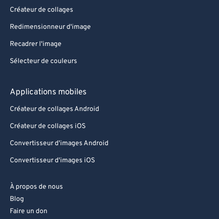
85
85
Créateur de collages
86
86
Redimensionneur d'image
87
87
Recadrer l'image
88
88
Sélecteur de couleurs
89
89
90
90
Applications mobiles
91
91
Créateur de collages Android
92
92
Créateur de collages iOS
93
93
Convertisseur d'images Android
94
94
Convertisseur d'images iOS
95
95
À propos de nous
96
96
Blog
97
97
Faire un don