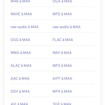
Experts Group
https://en.wikipedia.org/wiki/Adaptive_Multi-
M4B à M4A
OGA à M4A
Rate_audio_codec
Version initiale :
2001
WAVE à M4A
MP2 à M4A
https://www.etsi.org/
Liens utiles:
https://en.wikipedia.org/wiki/MPEG-4_Part_14
raw-audio à M4A
raw-audio à M4A
https://www.loc.gov/preservation/digital/formats/fdd/
OGG à M4A
FLAC à M4A
WMA à M4A
WAV à M4A
ALAC à M4A
MP3 à M4A
AAC à M4A
AIFF à M4A
OGV à M4A
MP4 à M4A
AVI à M4A
3GP à M4A