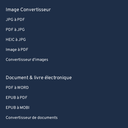
59
59
59
59
59
59
Image Convertisseur
60
60
JPG à PDF
61
61
PDF à JPG
62
62
HEIC à JPG
63
63
Image à PDF
64
64
Convertisseur d'images
65
65
66
66
Document & livre électronique
67
67
PDF à WORD
68
68
EPUB à PDF
69
69
EPUB à MOBI
70
70
Convertisseur de documents
71
71