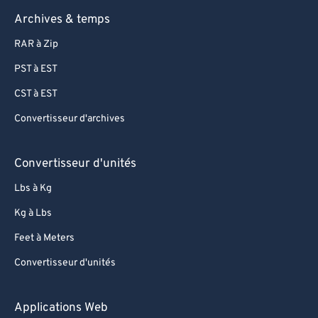
72
72
Archives & temps
73
73
RAR à Zip
74
74
PST à EST
75
75
CST à EST
76
76
Convertisseur d'archives
77
77
78
78
Convertisseur d'unités
79
79
Lbs à Kg
80
80
Kg à Lbs
81
81
Feet à Meters
82
82
Convertisseur d'unités
83
83
84
84
Applications Web