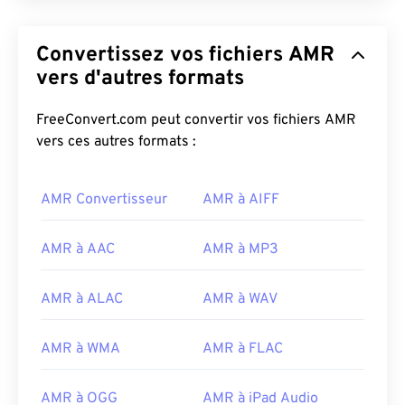
Convertissez vos fichiers AMR
vers d'autres formats
FreeConvert.com peut convertir vos fichiers AMR
vers ces autres formats :
00
00
00
00
00
00
00
00
AMR Convertisseur
AMR à AIFF
00
00
00
00
00
00
00
00
AMR à AAC
AMR à MP3
01
01
01
01
01
01
01
01
02
02
02
02
02
02
02
02
AMR à ALAC
AMR à WAV
03
03
03
03
03
03
03
03
AMR à WMA
AMR à FLAC
04
04
04
04
04
04
04
04
05
05
05
05
05
05
05
05
AMR à OGG
AMR à iPad Audio