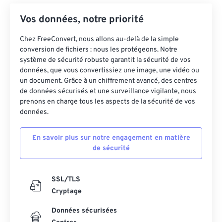
19
19
19
19
19
19
19
19
Vos données, notre priorité
20
20
20
20
20
20
20
20
21
21
21
21
21
21
21
21
Chez FreeConvert, nous allons au-delà de la simple
conversion de fichiers : nous les protégeons. Notre
22
22
22
22
22
22
22
22
système de sécurité robuste garantit la sécurité de vos
données, que vous convertissiez une image, une vidéo ou
23
23
23
23
23
23
23
23
un document. Grâce à un chiffrement avancé, des centres
24
24
24
24
24
24
de données sécurisés et une surveillance vigilante, nous
prenons en charge tous les aspects de la sécurité de vos
25
25
25
25
25
25
données.
26
26
26
26
26
26
En savoir plus sur notre engagement en matière
27
27
27
27
27
27
de sécurité
28
28
28
28
28
28
29
29
29
29
29
29
SSL/TLS
30
30
30
30
30
30
Cryptage
31
31
31
31
31
31
Données sécurisées