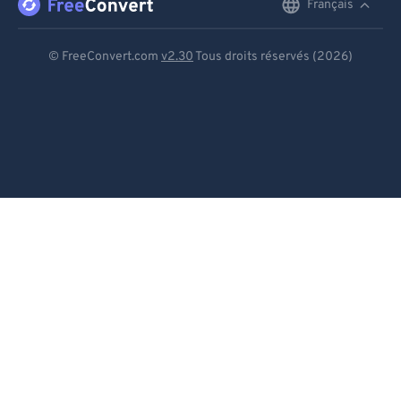
Français
English
Deutsch
© FreeConvert.com
v2.30
Tous droits réservés (2026)
Español
Français
Português
Italiano
Dutch
日本語
简体中文
繁體中文
한국어