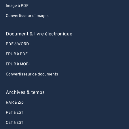
Image à PDF
67
67
Convertisseur d'images
68
68
69
69
Document & livre électronique
70
70
PDF à WORD
71
71
EPUB à PDF
72
72
EPUB à MOBI
73
73
Convertisseur de documents
74
74
75
75
Archives & temps
76
76
RAR à Zip
77
77
PST à EST
78
78
CST à EST
79
79