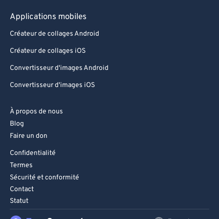
93
93
Applications mobiles
94
94
Créateur de collages Android
95
95
Créateur de collages iOS
96
96
Convertisseur d'images Android
97
97
Convertisseur d'images iOS
98
98
99
99
À propos de nous
Blog
Faire un don
Confidentialité
Termes
Sécurité et conformité
Contact
Statut