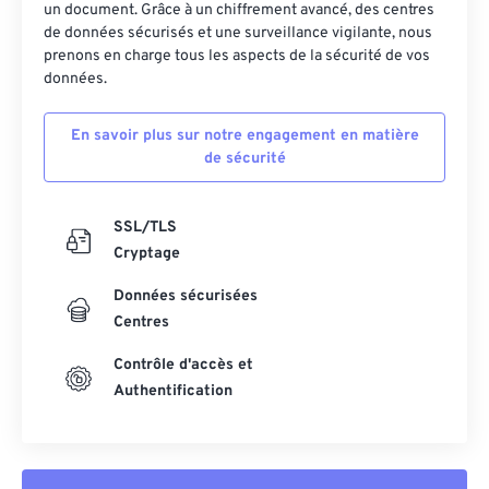
un document. Grâce à un chiffrement avancé, des centres
27
27
27
27
27
27
de données sécurisés et une surveillance vigilante, nous
28
28
28
28
28
28
prenons en charge tous les aspects de la sécurité de vos
données.
29
29
29
29
29
29
30
30
30
30
30
30
En savoir plus sur notre engagement en matière
de sécurité
31
31
31
31
31
31
32
32
32
32
32
32
SSL/TLS
33
33
33
33
33
33
Cryptage
34
34
34
34
34
34
Données sécurisées
35
35
35
35
35
35
Centres
36
36
36
36
36
36
Contrôle d'accès et
37
37
37
37
37
37
Authentification
38
38
38
38
38
38
39
39
39
39
39
39