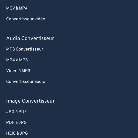
53
53
53
53
53
53
MOV à MP4
54
54
54
54
54
54
Convertisseur vidéo
55
55
55
55
55
55
56
56
56
56
56
56
Audio Convertisseur
57
57
57
57
57
57
MP3 Convertisseur
58
58
58
58
58
58
MP4 à MP3
59
59
59
59
59
59
Video à MP3
60
60
Convertisseur audio
61
61
62
62
Image Convertisseur
63
63
JPG à PDF
64
64
PDF à JPG
65
65
HEIC à JPG
66
66