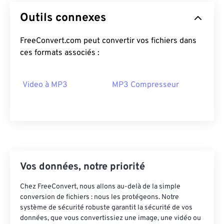
14
14
14
14
14
14
14
14
Outils connexes
15
15
15
15
15
15
15
15
FreeConvert.com peut convertir vos fichiers dans
16
16
16
16
16
16
16
16
ces formats associés :
17
17
17
17
17
17
17
17
18
18
18
18
18
18
18
18
Video à MP3
MP3 Compresseur
19
19
19
19
19
19
19
19
20
20
20
20
20
20
20
20
21
21
21
21
21
21
21
21
22
22
22
22
22
22
22
22
23
23
23
23
23
23
23
23
Vos données, notre priorité
24
24
24
24
24
24
Chez FreeConvert, nous allons au-delà de la simple
25
25
25
25
25
25
conversion de fichiers : nous les protégeons. Notre
système de sécurité robuste garantit la sécurité de vos
26
26
26
26
26
26
données, que vous convertissiez une image, une vidéo ou