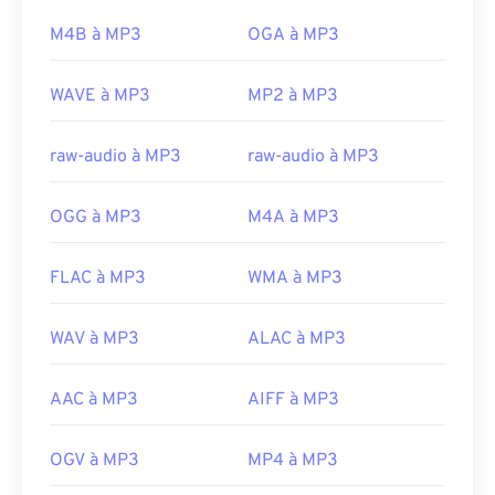
https://en.wikipedia.org/wiki/Adaptive_Multi-
rançongiciel)
, un logiciel malveillant qui exigeait
Rate_audio_codec
M4B à MP3
OGA à MP3
une rançon en bitcoins, mais qui est heureusement
https://www.etsi.org/
désormais désactivé et ne représente plus une
WAVE à MP3
MP2 à MP3
menace.
Développé par :
ISO
/
IEC
,
Moving Pictures
raw-audio à MP3
raw-audio à MP3
Experts Group
Sortie initiale :
1993
OGG à MP3
M4A à MP3
Liens utiles:
https://en.wikipedia.org/wiki/MP3
FLAC à MP3
WMA à MP3
https://mpeg.chiariglione.org/standards/mpeg-
a/music-player-application-format.html
WAV à MP3
ALAC à MP3
AAC à MP3
AIFF à MP3
OGV à MP3
MP4 à MP3