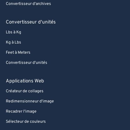
Convertisseur d'archives
80
80
81
81
Convertisseur d'unités
82
82
Lbs à Kg
83
83
Kg à Lbs
84
84
Feet à Meters
85
85
Convertisseur d'unités
86
86
87
87
Applications Web
88
88
Créateur de collages
89
89
Redimensionneur d'image
90
90
Recadrer l'image
91
91
Sélecteur de couleurs
92
92