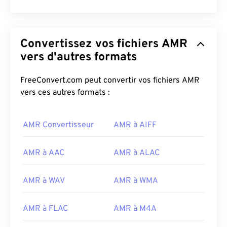
Convertissez vos fichiers AMR
vers d'autres formats
FreeConvert.com peut convertir vos fichiers AMR
vers ces autres formats :
AMR Convertisseur
AMR à AIFF
AMR à AAC
AMR à ALAC
AMR à WAV
AMR à WMA
00
00
00
00
00
00
00
00
AMR à FLAC
AMR à M4A
00
00
00
00
00
00
00
00