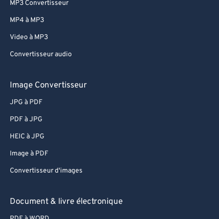
MP3 Convertisseur
82
82
MP4 à MP3
83
83
Video à MP3
84
84
Convertisseur audio
85
85
86
86
Image Convertisseur
87
87
JPG à PDF
88
88
PDF à JPG
89
89
HEIC à JPG
90
90
Image à PDF
91
91
Convertisseur d'images
92
92
93
93
Document & livre électronique
94
94
PDF à WORD