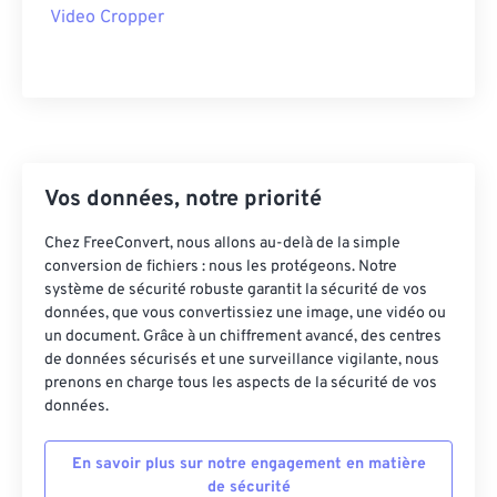
Video Cropper
43
43
43
43
43
43
44
44
44
44
44
44
45
45
45
45
45
45
46
46
46
46
46
46
47
47
47
47
47
47
Vos données, notre priorité
48
48
48
48
48
48
Chez FreeConvert, nous allons au-delà de la simple
49
49
49
49
49
49
conversion de fichiers : nous les protégeons. Notre
système de sécurité robuste garantit la sécurité de vos
50
50
50
50
50
50
données, que vous convertissiez une image, une vidéo ou
51
51
51
51
51
51
un document. Grâce à un chiffrement avancé, des centres
de données sécurisés et une surveillance vigilante, nous
52
52
52
52
52
52
prenons en charge tous les aspects de la sécurité de vos
données.
53
53
53
53
53
53
54
54
54
54
54
54
En savoir plus sur notre engagement en matière
55
55
55
55
55
55
de sécurité