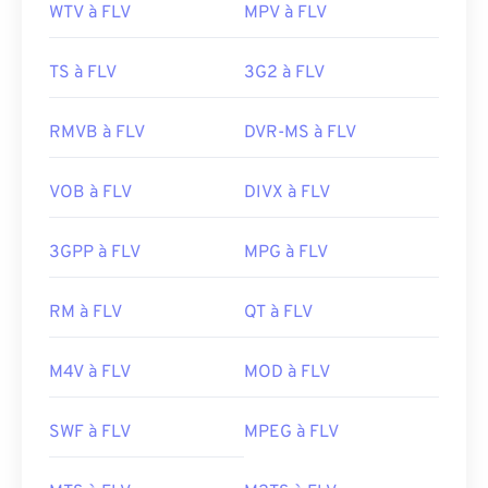
WTV à FLV
MPV à FLV
TS à FLV
3G2 à FLV
RMVB à FLV
DVR-MS à FLV
VOB à FLV
DIVX à FLV
3GPP à FLV
MPG à FLV
00
00
00
00
00
00
00
00
RM à FLV
QT à FLV
M4V à FLV
MOD à FLV
00
00
00
00
00
00
00
00
01
01
01
01
01
01
01
01
SWF à FLV
MPEG à FLV
02
02
02
02
02
02
02
02