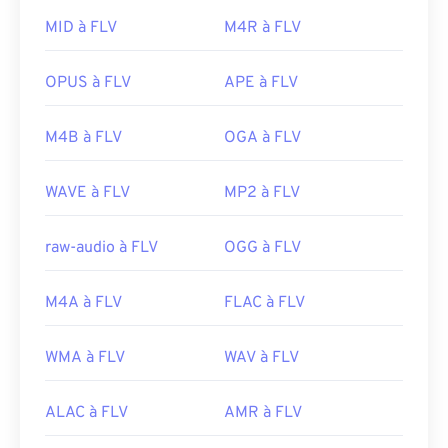
balises de métadonnées.
MID à FLV
M4R à FLV
FLV étant basé sur une norme ouverte, il peut être
lu dans de nombreux logiciels non Adobe. Parmi
OPUS à FLV
APE à FLV
les autres programmes compatibles, on trouve
VLC
Media Player
,
Zoom Player
,
RealNetworks
M4B à FLV
OGA à FLV
RealPlayer Cloud
et
Eltima Elmedia Player
.
Développé par :
Adobe
WAVE à FLV
MP2 à FLV
Sortie initiale :
2003
raw-audio à FLV
OGG à FLV
Liens utiles:
https://en.wikipedia.org/wiki/Flash_Video
M4A à FLV
FLAC à FLV
https://www.lifewire.com/flv-file
WMA à FLV
WAV à FLV
ALAC à FLV
AMR à FLV