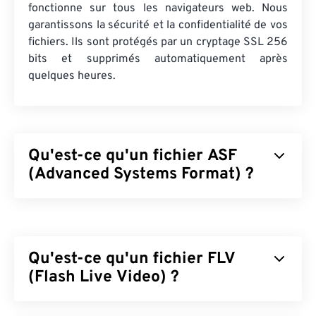
fonctionne sur tous les navigateurs web. Nous
garantissons la sécurité et la confidentialité de vos
fichiers. Ils sont protégés par un cryptage SSL 256
bits et supprimés automatiquement après
quelques heures.
Qu'est-ce qu'un fichier ASF
(Advanced Systems Format) ?
Advanced Systems Format (ASF) est un produit
propriétaire
de Microsoft qui sert de conteneur
pour le contenu multimédia Windows. Microsoft l'a
Qu'est-ce qu'un fichier FLV
conçu pour le streaming et pour être indépendant
des systèmes et protocoles. Il prend en charge les
(Flash Live Video) ?
chapitres, les légendes, les sous-titres, les balises
de métadonnées, le streaming et les lecteurs
Flash Live Video (FLV) est, comme son nom