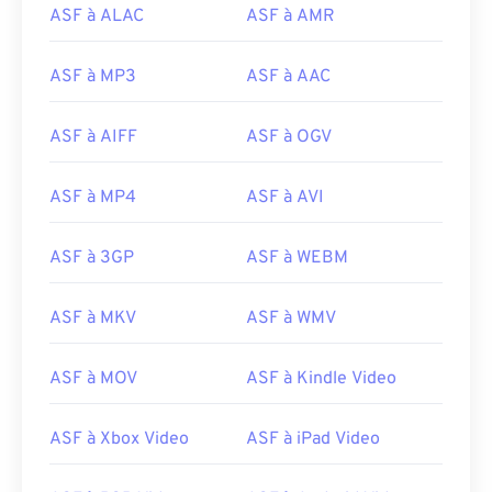
16
16
16
16
16
16
16
16
ASF à ALAC
ASF à AMR
17
17
17
17
17
17
17
17
ASF à MP3
ASF à AAC
18
18
18
18
18
18
18
18
19
19
19
19
19
19
19
19
ASF à AIFF
ASF à OGV
20
20
20
20
20
20
20
20
ASF à MP4
ASF à AVI
21
21
21
21
21
21
21
21
22
22
22
22
22
22
22
22
ASF à 3GP
ASF à WEBM
23
23
23
23
23
23
23
23
24
24
24
24
24
24
ASF à MKV
ASF à WMV
25
25
25
25
25
25
ASF à MOV
ASF à Kindle Video
26
26
26
26
26
26
27
27
27
27
27
27
ASF à Xbox Video
ASF à iPad Video
28
28
28
28
28
28