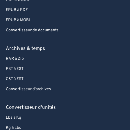
95
95
EPUB à PDF
96
96
EPUB à MOBI
97
97
Convertisseur de documents
98
98
99
99
Archives & temps
RAR à Zip
PST à EST
CST à EST
Convertisseur d'archives
Convertisseur d'unités
Lbs à Kg
Kg à Lbs