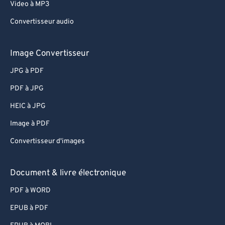
83
83
Video à MP3
84
84
Convertisseur audio
85
85
Image Convertisseur
86
86
JPG à PDF
87
87
88
88
PDF à JPG
89
89
HEIC à JPG
90
90
Image à PDF
91
91
Convertisseur d'images
92
92
Document & livre électronique
93
93
PDF à WORD
94
94
95
95
EPUB à PDF