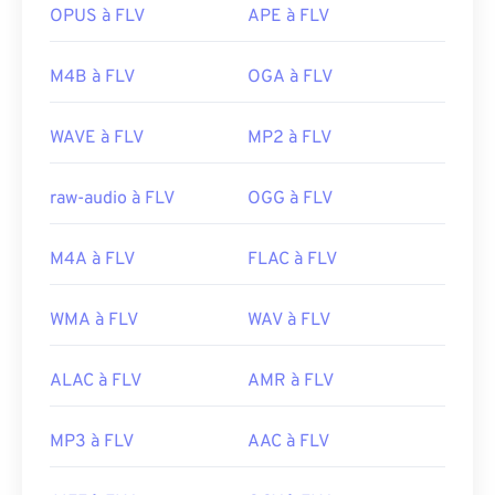
lu dans de nombreux logiciels non Adobe. Parmi
OPUS à FLV
APE à FLV
rmat
les autres programmes compatibles, on trouve
VLC
https://support.apple.com/guide/quicktime-
Media Player
,
Zoom Player
,
RealNetworks
M4B à FLV
OGA à FLV
player/welcome/mac
RealPlayer Cloud
et
Eltima Elmedia Player
.
Développé par :
Adobe
WAVE à FLV
MP2 à FLV
Sortie initiale :
2003
raw-audio à FLV
OGG à FLV
Liens utiles:
https://en.wikipedia.org/wiki/Flash_Video
M4A à FLV
FLAC à FLV
https://www.lifewire.com/flv-file
WMA à FLV
WAV à FLV
ALAC à FLV
AMR à FLV
MP3 à FLV
AAC à FLV