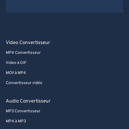
70
70
71
71
72
72
73
73
Video Convertisseur
74
74
75
75
MP4 Convertisseur
76
76
Video à GIF
77
77
MOV à MP4
78
78
Convertisseur vidéo
79
79
Audio Convertisseur
80
80
81
81
MP3 Convertisseur
82
82
MP4 à MP3