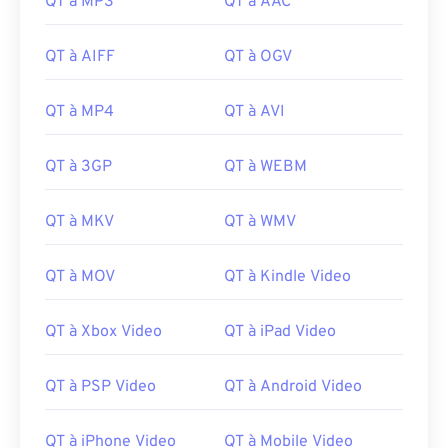
QT à MP3
QT à AAC
17
17
17
17
17
17
17
17
18
18
18
18
18
18
18
18
QT à AIFF
QT à OGV
19
19
19
19
19
19
19
19
20
20
20
20
20
20
20
20
QT à MP4
QT à AVI
21
21
21
21
21
21
21
21
QT à 3GP
QT à WEBM
22
22
22
22
22
22
22
22
23
23
23
23
23
23
23
23
QT à MKV
QT à WMV
24
24
24
24
24
24
25
25
25
25
25
25
QT à MOV
QT à Kindle Video
26
26
26
26
26
26
QT à Xbox Video
QT à iPad Video
27
27
27
27
27
27
28
28
28
28
28
28
QT à PSP Video
QT à Android Video
29
29
29
29
29
29
QT à iPhone Video
QT à Mobile Video
30
30
30
30
30
30