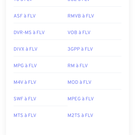
ASF à FLV
RMVB à FLV
DVR-MS à FLV
VOB à FLV
DIVX à FLV
3GPP à FLV
MPG à FLV
RM à FLV
00
00
00
00
00
00
00
00
M4V à FLV
MOD à FLV
00
00
00
00
00
00
00
00
SWF à FLV
MPEG à FLV
01
01
01
01
01
01
01
01
MTS à FLV
M2TS à FLV
02
02
02
02
02
02
02
02
03
03
03
03
03
03
03
03