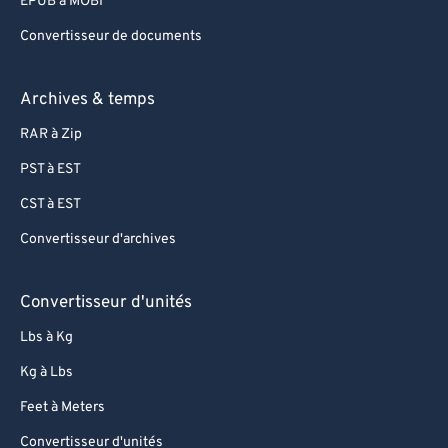
96
96
EPUB à MOBI
97
97
Convertisseur de documents
98
98
Archives & temps
99
99
RAR à Zip
PST à EST
CST à EST
Convertisseur d'archives
Convertisseur d'unités
Lbs à Kg
Kg à Lbs
Feet à Meters
Convertisseur d'unités