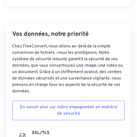
44
44
44
44
44
44
45
45
45
45
45
45
46
46
46
46
46
46
Vos données, notre priorité
47
47
47
47
47
47
Chez FreeConvert, nous allons au-delà de la simple
48
48
48
48
48
48
conversion de fichiers : nous les protégeons. Notre
système de sécurité robuste garantit la sécurité de vos
49
49
49
49
49
49
données, que vous convertissiez une image, une vidéo ou
50
50
50
50
50
50
un document. Grâce à un chiffrement avancé, des centres
de données sécurisés et une surveillance vigilante, nous
51
51
51
51
51
51
prenons en charge tous les aspects de la sécurité de vos
52
52
52
52
52
52
données.
53
53
53
53
53
53
En savoir plus sur notre engagement en matière
54
54
54
54
54
54
de sécurité
55
55
55
55
55
55
56
56
56
56
56
56
SSL/TLS