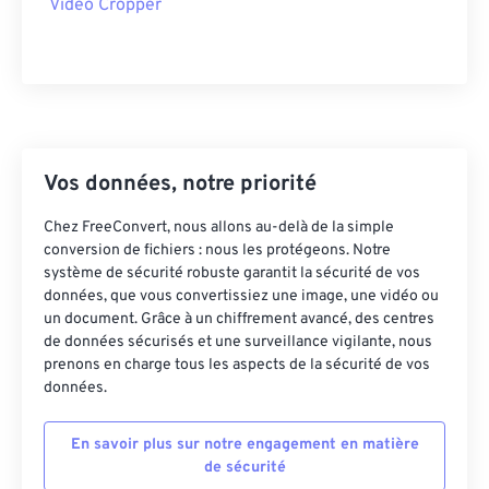
Video Cropper
38
38
38
38
38
38
39
39
39
39
39
39
40
40
40
40
40
40
41
41
41
41
41
41
Vos données, notre priorité
42
42
42
42
42
42
43
43
43
43
43
43
Chez FreeConvert, nous allons au-delà de la simple
conversion de fichiers : nous les protégeons. Notre
44
44
44
44
44
44
système de sécurité robuste garantit la sécurité de vos
45
45
45
45
45
45
données, que vous convertissiez une image, une vidéo ou
un document. Grâce à un chiffrement avancé, des centres
46
46
46
46
46
46
de données sécurisés et une surveillance vigilante, nous
prenons en charge tous les aspects de la sécurité de vos
47
47
47
47
47
47
données.
48
48
48
48
48
48
49
49
49
49
49
49
En savoir plus sur notre engagement en matière
de sécurité
50
50
50
50
50
50