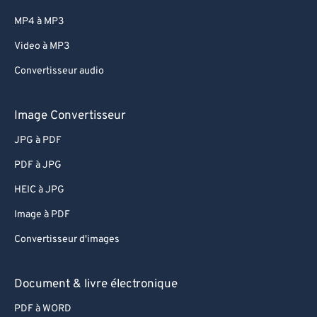
77
77
MP4 à MP3
78
78
Video à MP3
79
79
Convertisseur audio
80
80
81
81
Image Convertisseur
82
82
JPG à PDF
83
83
PDF à JPG
84
84
HEIC à JPG
85
85
Image à PDF
86
86
Convertisseur d'images
87
87
88
88
Document & livre électronique
89
89
PDF à WORD