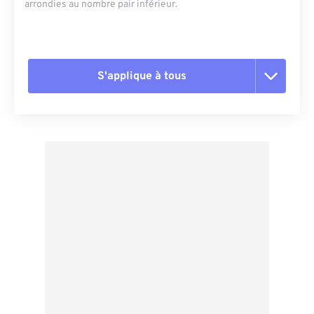
arrondies au nombre pair inférieur.
S'applique à tous
Réinitialiser toutes les options
Appliquer à partir du préréglage
Enregistrer comme préréglage