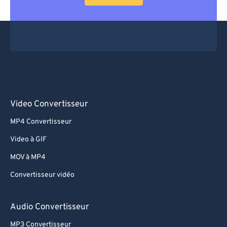
64
64
65
65
66
66
67
67
68
68
69
69
Video Convertisseur
70
70
MP4 Convertisseur
71
71
Video à GIF
72
72
MOV à MP4
73
73
Convertisseur vidéo
74
74
75
75
Audio Convertisseur
76
76
MP3 Convertisseur