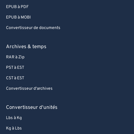
90
90
EPUB à PDF
91
91
EPUB à MOBI
92
92
Convertisseur de documents
93
93
94
94
Archives & temps
95
95
RAR à Zip
96
96
PST à EST
97
97
CST à EST
98
98
Convertisseur d'archives
99
99
Convertisseur d'unités
Lbs à Kg
Kg à Lbs