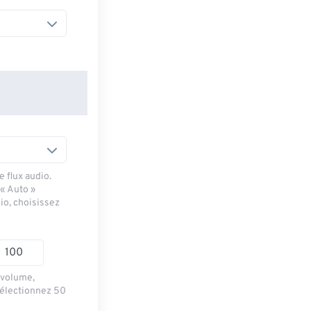
 flux audio.
 « Auto »
io, choisissez
e volume,
sélectionnez 50