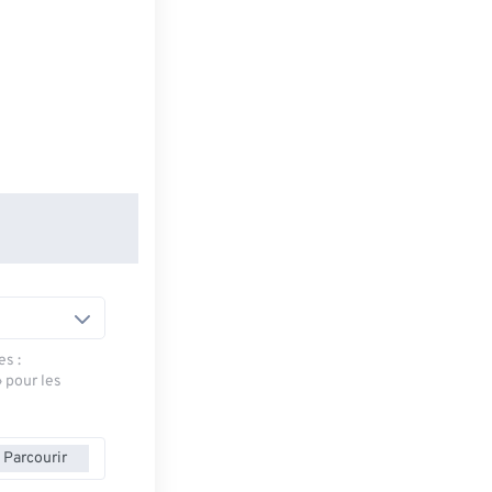
es :
» pour les
Parcourir