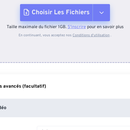
Choisir Les Fichiers
Taille maximale du fichier 1GB.
S'inscrire
pour en savoir plus
Depuis l'appareil
En continuant, vous acceptez nos
Conditions d'utilisation
.
Depuis Dropbox
Depuis Google Drive
 avancés (facultatif)
Depuis OneDrive
déo
Depuis l'URL