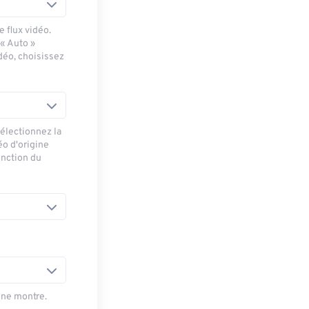
 flux vidéo.
 « Auto »
déo, choisissez
sélectionnez la
éo d'origine
onction du
une montre.