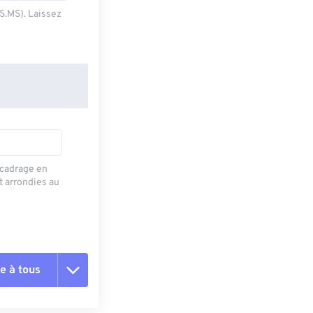
SS.MS). Laissez
recadrage en
t arrondies au
e à tous
es les options
r du préréglage