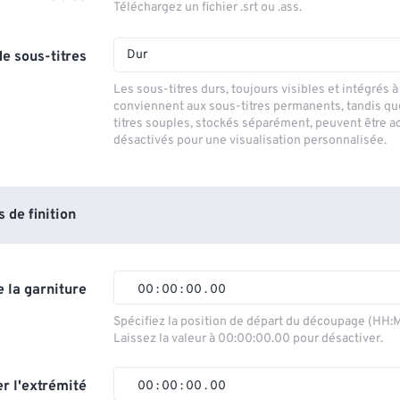
Téléchargez un fichier .srt ou .ass.
Dur
e sous-titres
Les sous-titres durs, toujours visibles et intégrés à 
conviennent aux sous-titres permanents, tandis qu
titres souples, stockés séparément, peuvent être a
désactivés pour une visualisation personnalisée.
de finition
 la garniture
00
:
00
:
00
.
00
00
00
00
00
Spécifiez la position de départ du découpage (HH:
Laissez la valeur à 00:00:00.00 pour désactiver.
01
01
01
01
02
02
02
02
r l'extrémité
00
:
00
:
00
.
00