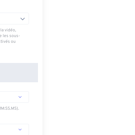
la vidéo,
e les sous-
ctivés ou
MM:SS.MS).