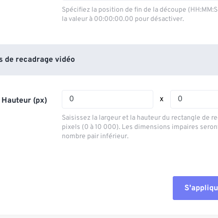
03
03
03
03
00
00
00
00
Spécifiez la position de fin de la découpe (HH:MM:
la valeur à 00:00:00.00 pour désactiver.
04
04
04
04
01
01
01
01
05
05
05
05
02
02
02
02
06
06
06
06
03
03
03
03
 de recadrage vidéo
07
07
07
07
04
04
04
04
08
08
08
08
05
05
05
05
x
 Hauteur (px)
09
09
09
09
06
06
06
06
Saisissez la largeur et la hauteur du rectangle de 
10
10
10
10
07
07
07
07
pixels (0 à 10 000). Les dimensions impaires seron
nombre pair inférieur.
11
11
11
11
08
08
08
08
12
12
12
12
09
09
09
09
13
13
13
13
10
10
10
10
S'appliqu
14
14
14
14
Réinitialiser tout
11
11
11
11
15
15
15
15
12
12
12
12
Appliquer à parti