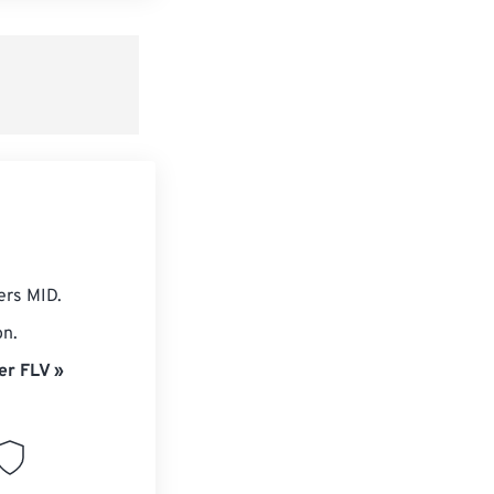
e préréglage
ers MID.
on.
er FLV »