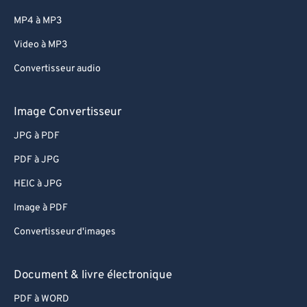
77
77
MP4 à MP3
78
78
Video à MP3
79
79
Convertisseur audio
80
80
81
81
Image Convertisseur
82
82
JPG à PDF
83
83
PDF à JPG
84
84
HEIC à JPG
85
85
Image à PDF
86
86
Convertisseur d'images
87
87
88
88
Document & livre électronique
89
89
PDF à WORD