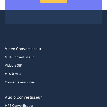
64
64
65
65
66
66
67
67
68
68
69
69
Video Convertisseur
70
70
MP4 Convertisseur
71
71
Video à GIF
72
72
MOV à MP4
73
73
Convertisseur vidéo
74
74
75
75
Audio Convertisseur
76
76
MP3 Convertisseur