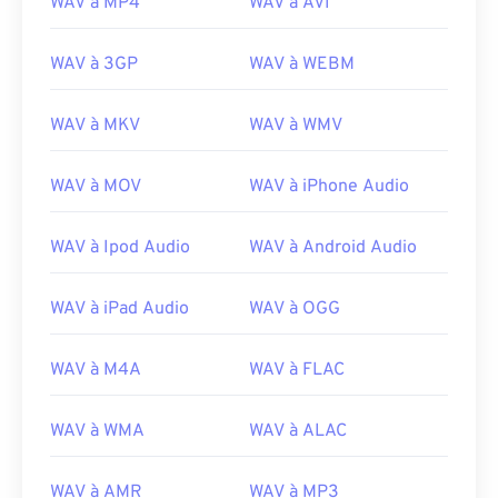
WAV à MP4
WAV à AVI
11
11
11
11
11
11
11
11
12
12
12
12
12
12
12
12
WAV à 3GP
WAV à WEBM
13
13
13
13
13
13
13
13
14
14
14
14
14
14
14
14
WAV à MKV
WAV à WMV
15
15
15
15
15
15
15
15
WAV à MOV
WAV à iPhone Audio
16
16
16
16
16
16
16
16
17
17
17
17
17
17
17
17
WAV à Ipod Audio
WAV à Android Audio
18
18
18
18
18
18
18
18
WAV à iPad Audio
WAV à OGG
19
19
19
19
19
19
19
19
20
20
20
20
20
20
20
20
WAV à M4A
WAV à FLAC
21
21
21
21
21
21
21
21
22
22
22
22
22
22
22
22
WAV à WMA
WAV à ALAC
23
23
23
23
23
23
23
23
WAV à AMR
WAV à MP3