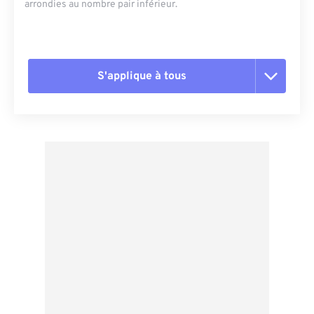
arrondies au nombre pair inférieur.
S'applique à tous
Réinitialiser toutes les options
Appliquer à partir du préréglage
Enregistrer comme préréglage