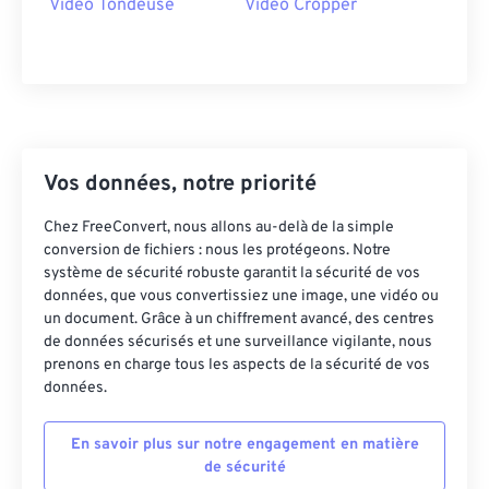
Video Tondeuse
Video Cropper
38
38
38
38
38
38
39
39
39
39
39
39
40
40
40
40
40
40
41
41
41
41
41
41
Vos données, notre priorité
42
42
42
42
42
42
43
43
43
43
43
43
Chez FreeConvert, nous allons au-delà de la simple
conversion de fichiers : nous les protégeons. Notre
44
44
44
44
44
44
système de sécurité robuste garantit la sécurité de vos
45
45
45
45
45
45
données, que vous convertissiez une image, une vidéo ou
un document. Grâce à un chiffrement avancé, des centres
46
46
46
46
46
46
de données sécurisés et une surveillance vigilante, nous
prenons en charge tous les aspects de la sécurité de vos
47
47
47
47
47
47
données.
48
48
48
48
48
48
49
49
49
49
49
49
En savoir plus sur notre engagement en matière
de sécurité
50
50
50
50
50
50