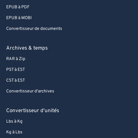
90
90
EPUB à PDF
91
91
EPUB à MOBI
92
92
Convertisseur de documents
93
93
94
94
Archives & temps
95
95
RAR à Zip
96
96
PST à EST
97
97
CST à EST
98
98
Convertisseur d'archives
99
99
Convertisseur d'unités
Lbs à Kg
Kg à Lbs