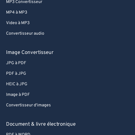
MP3 Convertisseur
82
82
MP4 à MP3
83
83
Video à MP3
84
84
Convertisseur audio
85
85
86
86
Image Convertisseur
87
87
JPG à PDF
88
88
PDF à JPG
89
89
HEIC à JPG
90
90
Image à PDF
91
91
Convertisseur d'images
92
92
93
93
Document & livre électronique
94
94
PDF à WORD