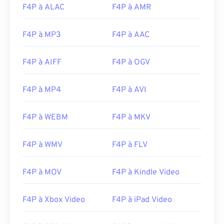
16
16
16
16
16
16
16
16
F4P à ALAC
F4P à AMR
17
17
17
17
17
17
17
17
F4P à MP3
F4P à AAC
18
18
18
18
18
18
18
18
19
19
19
19
19
19
19
19
F4P à AIFF
F4P à OGV
20
20
20
20
20
20
20
20
F4P à MP4
F4P à AVI
21
21
21
21
21
21
21
21
22
22
22
22
22
22
22
22
F4P à WEBM
F4P à MKV
23
23
23
23
23
23
23
23
24
24
24
24
24
24
F4P à WMV
F4P à FLV
25
25
25
25
25
25
F4P à MOV
F4P à Kindle Video
26
26
26
26
26
26
27
27
27
27
27
27
F4P à Xbox Video
F4P à iPad Video
28
28
28
28
28
28