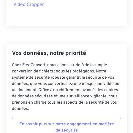
Video Cropper
43
43
43
43
43
43
44
44
44
44
44
44
45
45
45
45
45
45
46
46
46
46
46
46
47
47
47
47
47
47
Vos données, notre priorité
48
48
48
48
48
48
Chez FreeConvert, nous allons au-delà de la simple
49
49
49
49
49
49
conversion de fichiers : nous les protégeons. Notre
système de sécurité robuste garantit la sécurité de vos
50
50
50
50
50
50
données, que vous convertissiez une image, une vidéo ou
51
51
51
51
51
51
un document. Grâce à un chiffrement avancé, des centres
de données sécurisés et une surveillance vigilante, nous
52
52
52
52
52
52
prenons en charge tous les aspects de la sécurité de vos
données.
53
53
53
53
53
53
54
54
54
54
54
54
En savoir plus sur notre engagement en matière
55
55
55
55
55
55
de sécurité