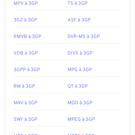
MPV à 3GP
TS à 3GP
3G2 à 3GP
ASF à 3GP
RMVB à 3GP
DVR-MS à 3GP
VOB à 3GP
DIVX à 3GP
3GPP à 3GP
MPG à 3GP
00
00
00
00
00
00
00
00
RM à 3GP
QT à 3GP
M4V à 3GP
MOD à 3GP
00
00
00
00
00
00
00
00
01
01
01
01
01
01
01
01
SWF à 3GP
MPEG à 3GP
02
02
02
02
02
02
02
02