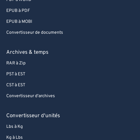
95
95
EPUB à PDF
96
96
EPUB à MOBI
97
97
Convertisseur de documents
98
98
99
99
Archives & temps
RAR à Zip
PST à EST
CST à EST
Convertisseur d'archives
Convertisseur d'unités
Lbs à Kg
Kg à Lbs