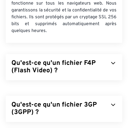
fonctionne sur tous les navigateurs web. Nous
garantissons la sécurité et la confidentialité de vos
fichiers. Ils sont protégés par un cryptage SSL 256
bits et supprimés automatiquement après
quelques heures.
Qu'est-ce qu'un fichier F4P
(Flash Video) ?
F4P est un format conteneur omniprésent,
souvent appelé «
Flash Video
». Il compresse les
fichiers multimédias à l'aide d'un
codec
et facilite
Qu'est-ce qu'un fichier 3GP
leur diffusion en streaming audio et vidéo sur
Internet. À une différence près, F4P est identique
(3GPP) ?
au format F4V, à la différence près que les fichiers
F4P sont protégés par
la gestion des droits
Le 3GPP (3GP) est un format de conteneur