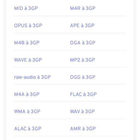
en charge les sous-titres via
le texte temporisé
3GPP. Il ne prend pas en charge les menus
MID à 3GP
M4R à 3GP
Liens utiles:
interactifs, mais est compatible avec les outils
https://en.wikipedia.org/wiki/Flash_Video
tiers gratuits qui offrent cette prise en charge,
OPUS à 3GP
APE à 3GP
https://www.iso.org/standard/68960.html
comme
AutoGK
. Pour améliorer la qualité de la
vidéo lors du visionnage hors mobile,
convertissez
M4B à 3GP
OGA à 3GP
le fichier au format MP4.
Développé par :
3rd Generation Partnership
WAVE à 3GP
MP2 à 3GP
Project (3GPP)
Sortie initiale :
1997
raw-audio à 3GP
OGG à 3GP
Liens utiles:
M4A à 3GP
FLAC à 3GP
https://en.wikipedia.org/wiki/3GP_and_3G2
https://www.3gpp.org/
WMA à 3GP
WAV à 3GP
ALAC à 3GP
AMR à 3GP