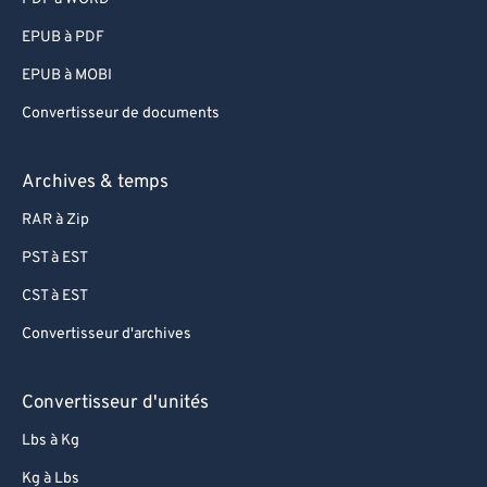
95
95
EPUB à PDF
96
96
EPUB à MOBI
97
97
Convertisseur de documents
98
98
99
99
Archives & temps
RAR à Zip
PST à EST
CST à EST
Convertisseur d'archives
Convertisseur d'unités
Lbs à Kg
Kg à Lbs