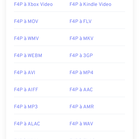
16
16
16
16
16
16
16
16
F4P à Xbox Video
F4P à Kindle Video
17
17
17
17
17
17
17
17
F4P à MOV
F4P à FLV
18
18
18
18
18
18
18
18
19
19
19
19
19
19
19
19
F4P à WMV
F4P à MKV
20
20
20
20
20
20
20
20
F4P à WEBM
F4P à 3GP
21
21
21
21
21
21
21
21
22
22
22
22
22
22
22
22
F4P à AVI
F4P à MP4
23
23
23
23
23
23
23
23
24
24
24
24
24
24
F4P à AIFF
F4P à AAC
25
25
25
25
25
25
F4P à MP3
F4P à AMR
26
26
26
26
26
26
27
27
27
27
27
27
F4P à ALAC
F4P à WAV
28
28
28
28
28
28