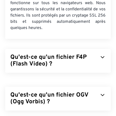
fonctionne sur tous les navigateurs web. Nous
garantissons la sécurité et la confidentialité de vos
fichiers. Ils sont protégés par un cryptage SSL 256
bits et supprimés automatiquement après
quelques heures.
Qu'est-ce qu'un fichier F4P
(Flash Video) ?
F4P est un format conteneur omniprésent,
souvent appelé «
Flash Video
». Il compresse les
fichiers multimédias à l'aide d'un
codec
et facilite
Qu'est-ce qu'un fichier OGV
leur diffusion en streaming audio et vidéo sur
Internet. À une différence près, F4P est identique
(Ogg Vorbis) ?
au format F4V, à la différence près que les fichiers
F4P sont protégés par
la gestion des droits
Ogg Vorbis (OGV) est un format conteneur et