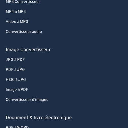
MP3 Convertisseur
82
82
MP4 à MP3
83
83
Video à MP3
84
84
Convertisseur audio
85
85
86
86
Image Convertisseur
87
87
JPG à PDF
88
88
PDF à JPG
89
89
HEIC à JPG
90
90
Image à PDF
91
91
Convertisseur d'images
92
92
93
93
Document & livre électronique
94
94
PDF à WORD