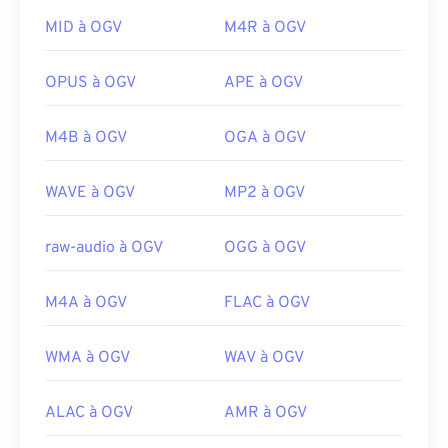
Media Player
et les lecteurs
DirectShow
, mais
uniquement avec un
filtre DirectShow
. En
MID à OGV
M4R à OGV
Liens utiles:
revanche, si le lecteur n'est pas basé sur
https://en.wikipedia.org/wiki/Flash_Video
DirectShow, le filtre n'est pas nécessaire.
OPUS à OGV
APE à OGV
https://www.iso.org/standard/68960.html
Développé par :
Xiph.Org Foundation
M4B à OGV
OGA à OGV
Sortie initiale :
2017
Liens utiles:
WAVE à OGV
MP2 à OGV
https://en.wikipedia.org/wiki/Ogg
https://www.xiph.org/
raw-audio à OGV
OGG à OGV
M4A à OGV
FLAC à OGV
WMA à OGV
WAV à OGV
ALAC à OGV
AMR à OGV