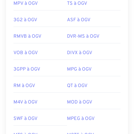
MPV à OGV
TS à OGV
3G2 à OGV
ASF à OGV
RMVB à OGV
DVR-MS à OGV
VOB à OGV
DIVX à OGV
3GPP à OGV
MPG à OGV
00
00
00
00
00
00
00
00
RM à OGV
QT à OGV
M4V à OGV
MOD à OGV
00
00
00
00
00
00
00
00
01
01
01
01
01
01
01
01
SWF à OGV
MPEG à OGV
02
02
02
02
02
02
02
02