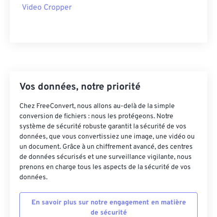
Video Cropper
43
43
43
43
43
43
44
44
44
44
44
44
45
45
45
45
45
45
46
46
46
46
46
46
47
47
47
47
47
47
Vos données, notre priorité
48
48
48
48
48
48
Chez FreeConvert, nous allons au-delà de la simple
49
49
49
49
49
49
conversion de fichiers : nous les protégeons. Notre
système de sécurité robuste garantit la sécurité de vos
50
50
50
50
50
50
données, que vous convertissiez une image, une vidéo ou
51
51
51
51
51
51
un document. Grâce à un chiffrement avancé, des centres
de données sécurisés et une surveillance vigilante, nous
52
52
52
52
52
52
prenons en charge tous les aspects de la sécurité de vos
données.
53
53
53
53
53
53
54
54
54
54
54
54
En savoir plus sur notre engagement en matière
55
55
55
55
55
55
de sécurité