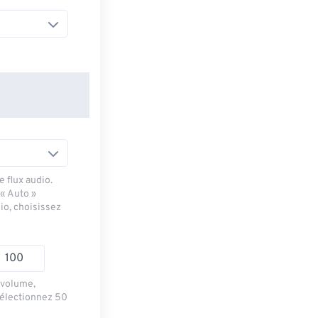
 flux audio.
 « Auto »
io, choisissez
e volume,
sélectionnez 50