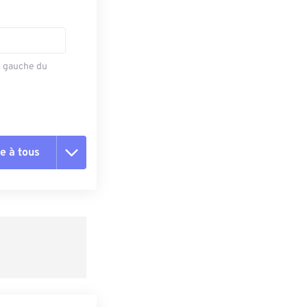
e gauche du
e à tous
es les options
r du préréglage
e préréglage