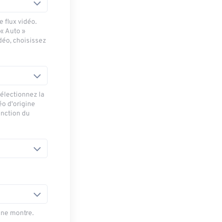
 flux vidéo.
 « Auto »
déo, choisissez
sélectionnez la
éo d'origine
onction du
une montre.