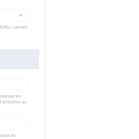
SS.MS). Laissez
recadrage en
t arrondies au
auche du