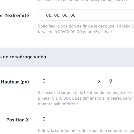
01
01
01
01
02
02
02
02
r l'extrémité
00
:
00
:
00
.
00
03
03
03
03
00
00
00
00
Spécifiez la position de fin de la découpe (HH:MM:
la valeur à 00:00:00.00 pour désactiver.
04
04
04
04
01
01
01
01
05
05
05
05
02
02
02
02
06
06
06
06
03
03
03
03
 de recadrage vidéo
07
07
07
07
04
04
04
04
08
08
08
08
05
05
05
05
x
 Hauteur (px)
09
09
09
09
06
06
06
06
Saisissez la largeur et la hauteur du rectangle de 
10
10
10
10
07
07
07
07
pixels (0 à 10 000). Les dimensions impaires seron
nombre pair inférieur.
11
11
11
11
08
08
08
08
12
12
12
12
09
09
09
09
Position X
13
13
13
13
10
10
10
10
Entrez la coordonnée x de la position supérieure g