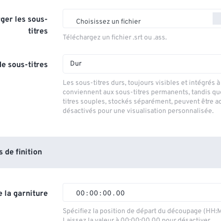
ger les sous-
Choisissez un fichier
titres
Téléchargez un fichier .srt ou .ass.
Dur
e sous-titres
Les sous-titres durs, toujours visibles et intégrés à 
conviennent aux sous-titres permanents, tandis qu
titres souples, stockés séparément, peuvent être a
désactivés pour une visualisation personnalisée.
de finition
 la garniture
00
:
00
:
00
.
00
00
00
00
00
Spécifiez la position de départ du découpage (HH:
Laissez la valeur à 00:00:00.00 pour désactiver.