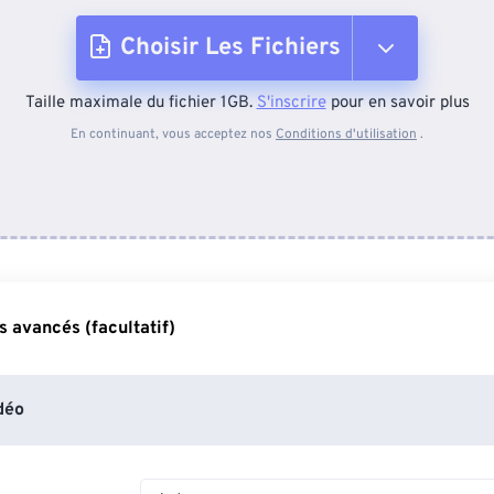
Choisir Les Fichiers
Taille maximale du fichier 1GB.
S'inscrire
pour en savoir plus
Depuis l'appareil
En continuant, vous acceptez nos
Conditions d'utilisation
.
Depuis Dropbox
Depuis Google Drive
 avancés (facultatif)
Depuis OneDrive
déo
Depuis l'URL