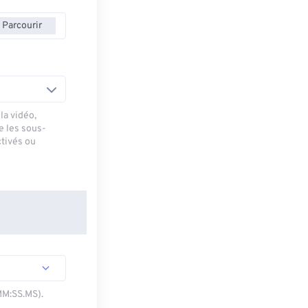
Parcourir
la vidéo,
e les sous-
ctivés ou
MM:SS.MS).