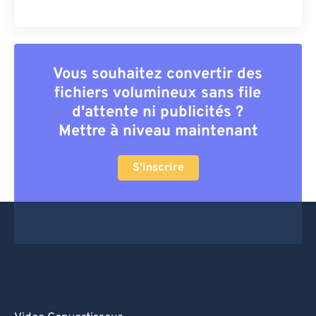
60
60
61
61
62
62
Vous souhaitez convertir des
fichiers volumineux sans file
63
63
d'attente ni publicités ?
64
64
Mettre à niveau maintenant
65
65
66
66
S'inscrire
67
67
68
68
69
69
70
70
71
71
72
72