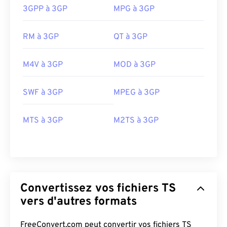
3GPP à 3GP
MPG à 3GP
RM à 3GP
QT à 3GP
M4V à 3GP
MOD à 3GP
00
00
00
00
00
00
00
00
SWF à 3GP
MPEG à 3GP
00
00
00
00
00
00
00
00
MTS à 3GP
M2TS à 3GP
01
01
01
01
01
01
01
01
02
02
02
02
02
02
02
02
03
03
03
03
03
03
03
03
Convertissez vos fichiers TS
04
04
04
04
04
04
04
04
vers d'autres formats
05
05
05
05
05
05
05
05
06
06
06
06
06
06
06
06
FreeConvert.com peut convertir vos fichiers TS