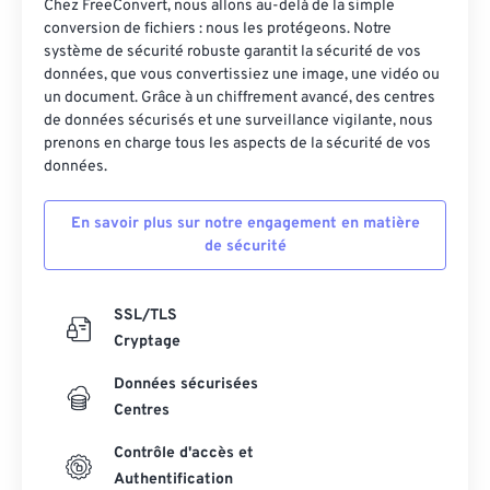
46
46
46
46
46
46
Chez FreeConvert, nous allons au-delà de la simple
conversion de fichiers : nous les protégeons. Notre
47
47
47
47
47
47
système de sécurité robuste garantit la sécurité de vos
données, que vous convertissiez une image, une vidéo ou
48
48
48
48
48
48
un document. Grâce à un chiffrement avancé, des centres
49
49
49
49
49
49
de données sécurisés et une surveillance vigilante, nous
prenons en charge tous les aspects de la sécurité de vos
50
50
50
50
50
50
données.
51
51
51
51
51
51
En savoir plus sur notre engagement en matière
52
52
52
52
52
52
de sécurité
53
53
53
53
53
53
54
54
54
54
54
54
SSL/TLS
55
55
55
55
55
55
Cryptage
56
56
56
56
56
56
Données sécurisées
Centres
57
57
57
57
57
57
58
58
58
58
58
58
Contrôle d'accès et
Authentification
59
59
59
59
59
59