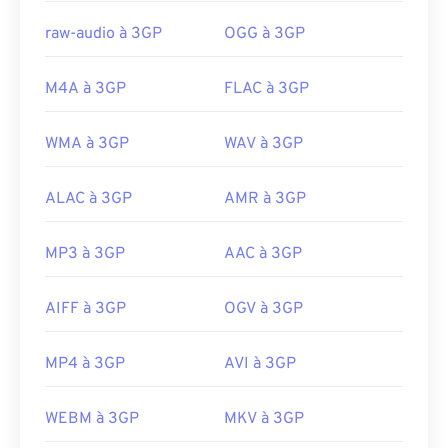
Sortie initiale :
1997
raw-audio à 3GP
OGG à 3GP
Liens utiles:
M4A à 3GP
FLAC à 3GP
https://en.wikipedia.org/wiki/3GP_and_3G2
https://www.3gpp.org/
WMA à 3GP
WAV à 3GP
ALAC à 3GP
AMR à 3GP
MP3 à 3GP
AAC à 3GP
AIFF à 3GP
OGV à 3GP
MP4 à 3GP
AVI à 3GP
WEBM à 3GP
MKV à 3GP