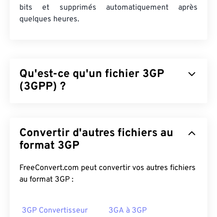
bits et supprimés automatiquement après
quelques heures.
Qu'est-ce qu'un fichier 3GP
(3GPP) ?
Le 3GPP (3GP) est un format de conteneur
multimédia conçu pour les réseaux
UMTS
Convertir d'autres fichiers au
(Universal Mobile Telecommunications System) de
troisième génération (3G), une norme
format 3GP
GSM
(Global
System for Mobile). L'UMTS étant une technologie
destinée aux mobiles, le format 3GP permet aux
FreeConvert.com peut convertir vos autres fichiers
téléphones mobiles connectés aux réseaux UMTS
au format 3GP :
de capturer, d'enregistrer, de diffuser et de lire des
fichiers multimédias via des connexions sans fil
3GP Convertisseur
3GA à 3GP
haut débit.