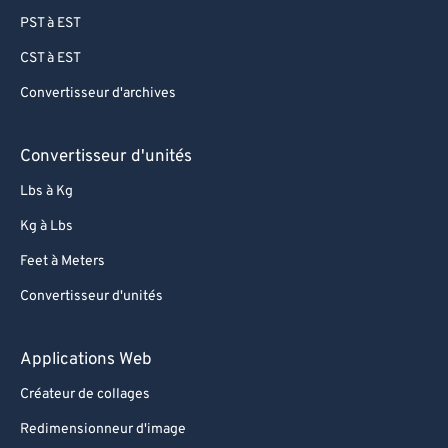
99
99
PST à EST
CST à EST
Convertisseur d'archives
Convertisseur d'unités
Lbs à Kg
Kg à Lbs
Feet à Meters
Convertisseur d'unités
Applications Web
Créateur de collages
Redimensionneur d'image