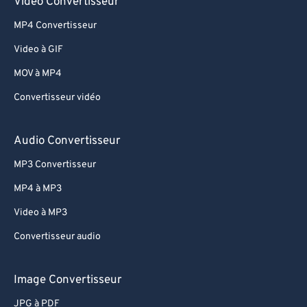
Video Convertisseur
73
73
MP4 Convertisseur
74
74
Video à GIF
75
75
MOV à MP4
76
76
Convertisseur vidéo
77
77
78
78
Audio Convertisseur
79
79
MP3 Convertisseur
80
80
MP4 à MP3
81
81
Video à MP3
82
82
Convertisseur audio
83
83
84
84
Image Convertisseur
85
85
JPG à PDF