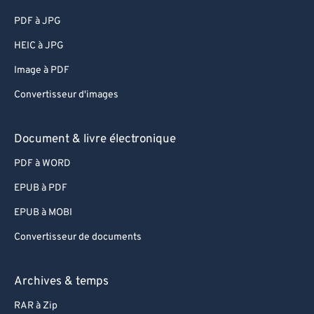
86
86
PDF à JPG
87
87
HEIC à JPG
88
88
Image à PDF
89
89
Convertisseur d'images
90
90
91
91
Document & livre électronique
92
92
PDF à WORD
93
93
EPUB à PDF
94
94
EPUB à MOBI
95
95
Convertisseur de documents
96
96
97
97
Archives & temps
98
98
RAR à Zip