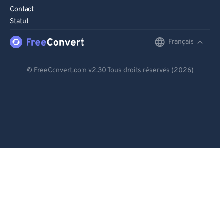
Contact
Statut
Français
English
Deutsch
© FreeConvert.com
v2.30
Tous droits réservés (2026)
Español
Français
Português
Italiano
Dutch
日本語
简体中文