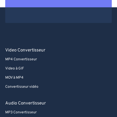
69
69
70
70
71
71
72
72
73
73
74
74
Video Convertisseur
75
75
MP4 Convertisseur
76
76
Video à GIF
77
77
MOV à MP4
78
78
Convertisseur vidéo
79
79
80
80
Audio Convertisseur
81
81
MP3 Convertisseur