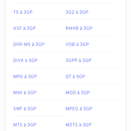
TS à 3GP
3G2 à 3GP
ASF à 3GP
RMVB à 3GP
DVR-MS à 3GP
VOB à 3GP
DIVX à 3GP
3GPP à 3GP
MPG à 3GP
QT à 3GP
00
00
00
00
00
00
00
00
M4V à 3GP
MOD à 3GP
00
00
00
00
00
00
00
00
SWF à 3GP
MPEG à 3GP
01
01
01
01
01
01
01
01
02
02
02
02
02
02
02
02
MTS à 3GP
M2TS à 3GP