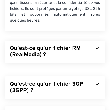
garantissons la sécurité et la confidentialité de vos
fichiers. Ils sont protégés par un cryptage SSL 256
bits et supprimés automatiquement après
quelques heures.
Qu'est-ce qu'un fichier RM
(RealMedia) ?
RealMedia (RM) est un format conteneur
multimédia propriétaire de RealNetworks.
RealNetworks a conçu RM pour diffuser du
Qu'est-ce qu'un fichier 3GP
contenu sur Internet. RM compresse la vidéo avec
un codec RealVideo et l'audio avec un codec
(3GPP) ?
RealAudio.
Le 3GPP (3GP) est un format de conteneur
Comment ouvrir un fichier RM ?
multimédia conçu pour les réseaux
UMTS