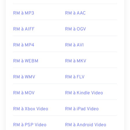
17
17
17
17
17
17
17
17
RM à MP3
RM à AAC
18
18
18
18
18
18
18
18
19
19
19
19
19
19
19
19
RM à AIFF
RM à OGV
20
20
20
20
20
20
20
20
RM à MP4
RM à AVI
21
21
21
21
21
21
21
21
22
22
22
22
22
22
22
22
RM à WEBM
RM à MKV
23
23
23
23
23
23
23
23
RM à WMV
RM à FLV
24
24
24
24
24
24
25
25
25
25
25
25
RM à MOV
RM à Kindle Video
26
26
26
26
26
26
27
27
27
27
27
27
RM à Xbox Video
RM à iPad Video
28
28
28
28
28
28
RM à PSP Video
RM à Android Video
29
29
29
29
29
29