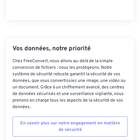
43
43
43
43
43
43
44
44
44
44
44
44
45
45
45
45
45
45
46
46
46
46
46
46
Vos données, notre priorité
47
47
47
47
47
47
48
48
48
48
48
48
Chez FreeConvert, nous allons au-delà de la simple
conversion de fichiers : nous les protégeons. Notre
49
49
49
49
49
49
système de sécurité robuste garantit la sécurité de vos
50
50
50
50
50
50
données, que vous convertissiez une image, une vidéo ou
un document. Grâce à un chiffrement avancé, des centres
51
51
51
51
51
51
de données sécurisés et une surveillance vigilante, nous
prenons en charge tous les aspects de la sécurité de vos
52
52
52
52
52
52
données.
53
53
53
53
53
53
54
54
54
54
54
54
En savoir plus sur notre engagement en matière
de sécurité
55
55
55
55
55
55