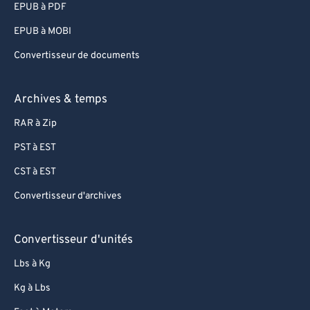
EPUB à PDF
96
96
EPUB à MOBI
97
97
Convertisseur de documents
98
98
99
99
Archives & temps
RAR à Zip
PST à EST
CST à EST
Convertisseur d'archives
Convertisseur d'unités
Lbs à Kg
Kg à Lbs