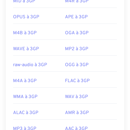
3GPP. Il ne prend pas en charge les menus
MID à 3GP
M4R à 3GP
interactifs, mais est compatible avec les outils
tiers gratuits qui offrent cette prise en charge,
OPUS à 3GP
APE à 3GP
comme
AutoGK
. Pour améliorer la qualité de la
vidéo lors du visionnage hors mobile,
convertissez
M4B à 3GP
OGA à 3GP
le fichier au format MP4.
Développé par :
3rd Generation Partnership
WAVE à 3GP
MP2 à 3GP
Project (3GPP)
Sortie initiale :
1997
raw-audio à 3GP
OGG à 3GP
Liens utiles:
M4A à 3GP
FLAC à 3GP
https://en.wikipedia.org/wiki/3GP_and_3G2
https://www.3gpp.org/
WMA à 3GP
WAV à 3GP
ALAC à 3GP
AMR à 3GP
MP3 à 3GP
AAC à 3GP