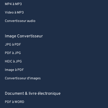
82
82
MP4 à MP3
83
83
Video à MP3
84
84
Convertisseur audio
85
85
86
86
Image Convertisseur
87
87
JPG à PDF
88
88
PDF à JPG
89
89
HEIC à JPG
90
90
Image à PDF
91
91
Convertisseur d'images
92
92
93
93
Document & livre électronique
94
94
PDF à WORD
95
95