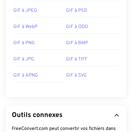
https://en.wikipedia.org/wiki/ICO_(format_de_fichier)
GIF à JPEG
GIF à PSD
https://www.webdesignerdepot.com/2009/03/operatin
system-interface-design-between-1981-2009/
GIF à WebP
GIF à ODD
GIF à PNG
GIF à BMP
GIF à JPG
GIF à TIFF
GIF à APNG
GIF à SVG
Outils connexes
FreeConvert.com peut convertir vos fichiers dans