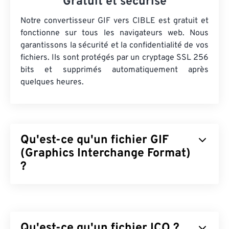
Gratuit et sécurisé
Notre convertisseur GIF vers CIBLE est gratuit et
fonctionne sur tous les navigateurs web. Nous
garantissons la sécurité et la confidentialité de vos
fichiers. Ils sont protégés par un cryptage SSL 256
bits et supprimés automatiquement après
quelques heures.
Qu'est-ce qu'un fichier GIF
(Graphics Interchange Format)
?
Le format GIF (Graphics Interchange Format) est
un format de fichier bitmap qui s'appuie sur
les
pixels
pour former des images simples selon le
Qu'est-ce qu'un fichier ICO ?
modèle colorimétrique RVB
. Contrairement au