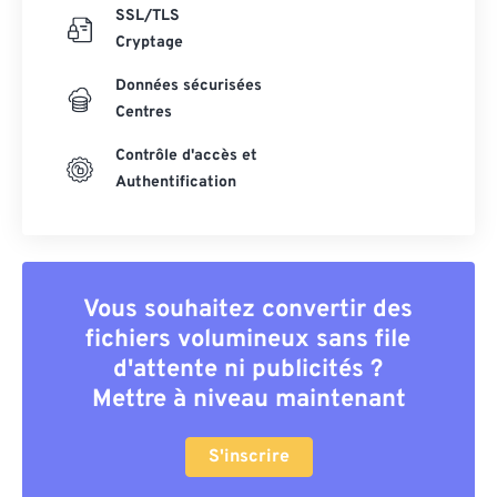
SSL/TLS
Cryptage
Données sécurisées
Centres
Contrôle d'accès et
Authentification
Vous souhaitez convertir des
fichiers volumineux sans file
d'attente ni publicités ?
Mettre à niveau maintenant
S'inscrire