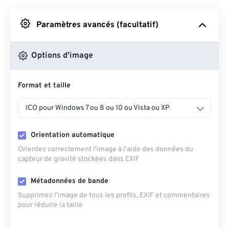
Depuis Google Drive
Paramètres avancés (facultatif)
Depuis OneDrive
Options d'image
Format et taille
Depuis l'URL
ICO pour Windows 7 ou 8 ou 10 ou Vista ou XP
Orientation automatique
Orientez correctement l'image à l'aide des données du
capteur de gravité stockées dans EXIF
Métadonnées de bande
Supprimez l'image de tous les profils, EXIF ​​et commentaires
pour réduire la taille