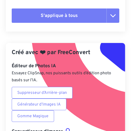
S'applique à tous
Réinitialiser toutes les options
Appliquer à partir du préréglage
Créé avec
❤️
par
FreeConvert
Enregistrer comme préréglage
Éditeur de Photos IA
Essayez ClipSnap, nos puissants outils d’édition photo
basés sur l’IA.
Suppresseur d’Arrière-plan
Générateur d’Images IA
Gomme Magique