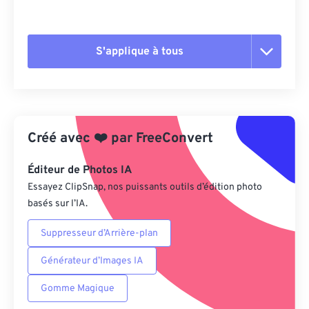
S'applique à tous
Réinitialiser toutes les options
Appliquer à partir du préréglage
Créé avec
❤️
par
FreeConvert
Enregistrer comme préréglage
Éditeur de Photos IA
Essayez ClipSnap, nos puissants outils d’édition photo
basés sur l’IA.
Suppresseur d’Arrière-plan
Générateur d’Images IA
Gomme Magique