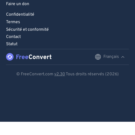
Faire un don
Confidentialité
Termes
Sécurité et conformité
Contact
Statut
Français
English
Deutsch
© FreeConvert.com
v2.30
Tous droits réservés (2026)
Español
Français
Português
Italiano
Dutch