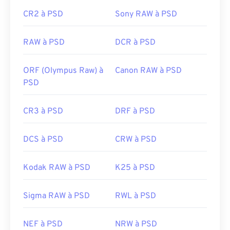
Développé par :
Adobe Inc.
CR2 à PSD
Sony RAW à PSD
Sortie initiale :
19 février 1990
RAW à PSD
DCR à PSD
Liens utiles:
https://www.lifewire.com/psd-file-2622194
ORF (Olympus Raw) à
Canon RAW à PSD
PSD
CR3 à PSD
DRF à PSD
DCS à PSD
CRW à PSD
Kodak RAW à PSD
K25 à PSD
Sigma RAW à PSD
RWL à PSD
NEF à PSD
NRW à PSD