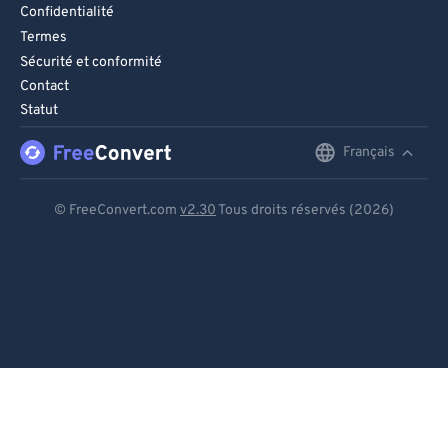
Confidentialité
Termes
Sécurité et conformité
Contact
Statut
Français
English
Deutsch
© FreeConvert.com
v2.30
Tous droits réservés (2026)
Español
Français
Português
Italiano
Dutch
日本語