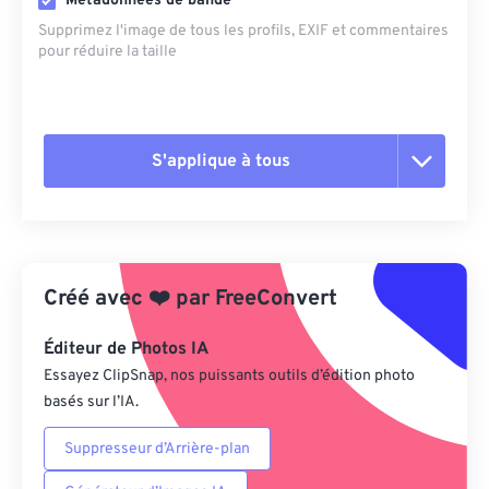
Métadonnées de bande
Supprimez l'image de tous les profils, EXIF ​​et commentaires
pour réduire la taille
S'applique à tous
Réinitialiser toutes les options
Appliquer à partir du préréglage
Créé avec
❤️
par
FreeConvert
Enregistrer comme préréglage
Éditeur de Photos IA
Essayez ClipSnap, nos puissants outils d’édition photo
basés sur l’IA.
Suppresseur d’Arrière-plan