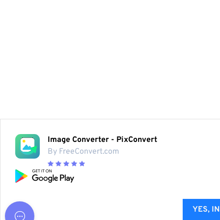
Image Converter - PixConvert
By FreeConvert.com
YES, I