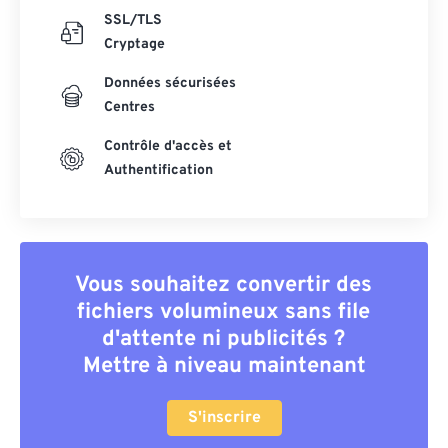
SSL/TLS
Cryptage
Données sécurisées
Centres
Contrôle d'accès et
Authentification
Vous souhaitez convertir des
fichiers volumineux sans file
d'attente ni publicités ?
Mettre à niveau maintenant
S'inscrire