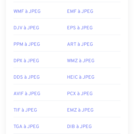
d'images ou votre navigateur web par défaut. Pour
d'images Adobe, notamment
Adobe Illustrator
.
sélectionner une application spécifique pour ouvrir
WMF à JPEG
EMF à JPEG
le fichier, faites un clic droit et sélectionnez
Développé par :
CompuServe, Inc.
« Ouvrir avec ».
DJV à JPEG
EPS à JPEG
Sortie initiale :
15 juin 1987
Les fichiers JPEG s'ouvrent automatiquement sur
les navigateurs Web courants tels que
Chrome
, les
Liens utiles :
https://en.wikipedia.org/wiki/GIF
PPM à JPEG
ART à JPEG
applications Microsoft telles que
Microsoft Photos
et les applications Mac OS telles qu'Apple
Preview
DPX à JPEG
WMZ à JPEG
.
Développé par :
Joint Photographic Experts Group
DDS à JPEG
HEIC à JPEG
Sortie initiale :
18 septembre 1992
Liens utiles:
AVIF à JPEG
PCX à JPEG
https://en.wikipedia.org/wiki/JPEG
TIF à JPEG
EMZ à JPEG
https://www.lifewire.com/jpg-jpeg-file-4139913
TGA à JPEG
DIB à JPEG