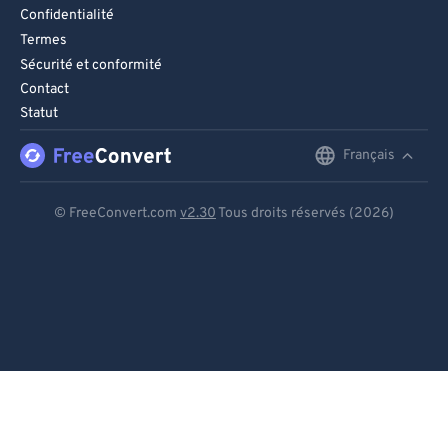
Confidentialité
Termes
Sécurité et conformité
Contact
Statut
Français
English
Deutsch
© FreeConvert.com
v2.30
Tous droits réservés (2026)
Español
Français
Português
Italiano
Dutch
日本語