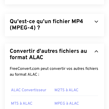
Qu'est-ce qu'un fichier MP4
(MPEG-4) ?
MPEG-4 (MP4) est un format vidéo conteneur
permettant de stocker des données multimédia,
Convertir d'autres fichiers au
généralement audio et vidéo. Compatible avec une
large gamme d'appareils et de systèmes
format ALAC
d'exploitation, il utilise un
codec
pour compresser
la taille des fichiers, ce qui permet de les gérer et
FreeConvert.com peut convertir vos autres fichiers
de les stocker facilement. C'est également un
au format ALAC :
format vidéo populaire pour le streaming sur
Internet, notamment sur YouTube. Le MP4 est
ALAC Convertisseur
M2TS à ALAC
considéré par beaucoup comme l'un des meilleurs
formats vidéo disponibles aujourd'hui.
MTS à ALAC
MPEG à ALAC