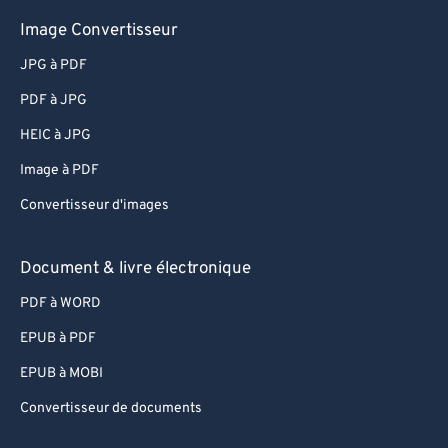
64
64
Image Convertisseur
65
65
JPG à PDF
66
66
PDF à JPG
67
67
HEIC à JPG
68
68
Image à PDF
69
69
Convertisseur d'images
70
70
71
71
Document & livre électronique
72
72
PDF à WORD
73
73
EPUB à PDF
74
74
EPUB à MOBI
75
75
Convertisseur de documents
76
76