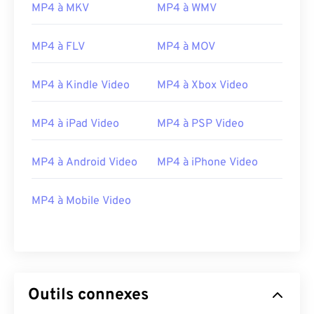
00
00
00
00
00
00
00
00
MP4 à MKV
MP4 à WMV
MP4 à FLV
MP4 à MOV
00
00
00
00
00
00
00
00
01
01
01
01
01
01
01
01
MP4 à Kindle Video
MP4 à Xbox Video
02
02
02
02
02
02
02
02
MP4 à iPad Video
MP4 à PSP Video
03
03
03
03
03
03
03
03
04
04
04
04
04
04
04
04
MP4 à Android Video
MP4 à iPhone Video
05
05
05
05
05
05
05
05
06
06
06
06
06
06
06
06
MP4 à Mobile Video
07
07
07
07
07
07
07
07
08
08
08
08
08
08
08
08
09
09
09
09
09
09
09
09
Outils connexes
10
10
10
10
10
10
10
10