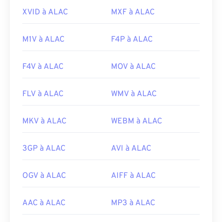
(MPEG)
XVID à ALAC
MXF à ALAC
Norme :
ISO/CEI 14496
M1V à ALAC
F4P à ALAC
Sortie initiale :
1999
Liens utiles:
F4V à ALAC
MOV à ALAC
https://en.wikipedia.org/wiki/MPEG-4
FLV à ALAC
WMV à ALAC
https://mpeg.chiariglione.org/standards/mpeg-
4.html
MKV à ALAC
WEBM à ALAC
3GP à ALAC
AVI à ALAC
OGV à ALAC
AIFF à ALAC
AAC à ALAC
MP3 à ALAC