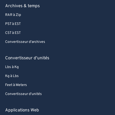
77
77
Archives & temps
78
78
RAR à Zip
79
79
PST à EST
80
80
CST à EST
81
81
Convertisseur d'archives
82
82
83
83
Convertisseur d'unités
84
84
Lbs à Kg
85
85
Kg à Lbs
86
86
Feet à Meters
87
87
Convertisseur d'unités
88
88
89
89
Applications Web