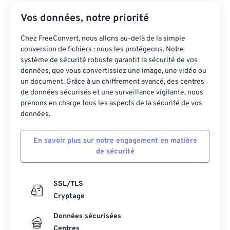
24
24
24
24
24
24
Vos données, notre priorité
25
25
25
25
25
25
26
26
26
26
26
26
Chez FreeConvert, nous allons au-delà de la simple
conversion de fichiers : nous les protégeons. Notre
27
27
27
27
27
27
système de sécurité robuste garantit la sécurité de vos
28
28
28
28
28
28
données, que vous convertissiez une image, une vidéo ou
un document. Grâce à un chiffrement avancé, des centres
29
29
29
29
29
29
de données sécurisés et une surveillance vigilante, nous
prenons en charge tous les aspects de la sécurité de vos
30
30
30
30
30
30
données.
31
31
31
31
31
31
32
32
32
32
32
32
En savoir plus sur notre engagement en matière
de sécurité
33
33
33
33
33
33
34
34
34
34
34
34
SSL/TLS
35
35
35
35
35
35
Cryptage
36
36
36
36
36
36
Données sécurisées
37
37
37
37
37
37
Centres