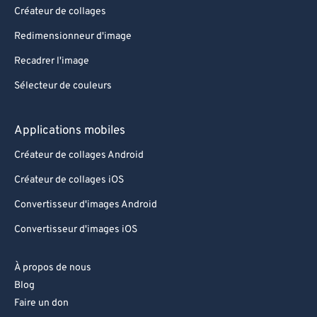
90
90
Créateur de collages
91
91
Redimensionneur d'image
92
92
Recadrer l'image
93
93
Sélecteur de couleurs
94
94
95
95
Applications mobiles
96
96
Créateur de collages Android
97
97
Créateur de collages iOS
98
98
Convertisseur d'images Android
99
99
Convertisseur d'images iOS
À propos de nous
Blog
Faire un don