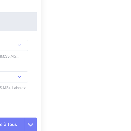
MM:SS.MS).
SS.MS). Laissez
e à tous