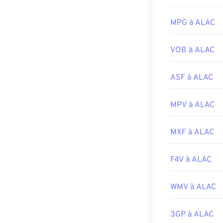
l'importation d
UltraMixer
est u
MPG à ALAC
WAV.
Elmedia P
Développé par 
VOB à ALAC
Sortie initiale :
ASF à ALAC
Liens utiles:
https://en.wik
MPV à ALAC
https://www.t
MXF à ALAC
F4V à ALAC
WMV à ALAC
3GP à ALAC