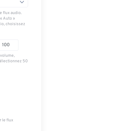
 flux audio.
 « Auto »
io, choisissez
e volume,
sélectionnez 50
 le flux