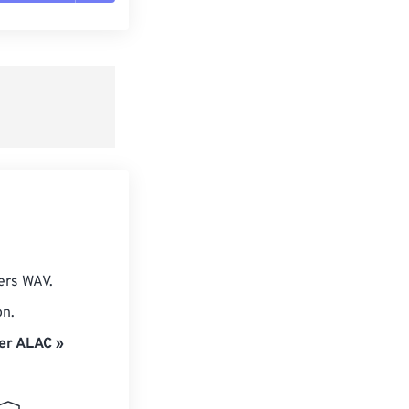
es les options
r du préréglage
e préréglage
ers WAV.
on.
er ALAC »