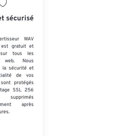
et sécurisé
ertisseur WAV
est gratuit et
 sur tous les
rs web. Nous
 la sécurité et
tialité de vos
s sont protégés
ptage SSL 256
 supprimés
uement après
ures.