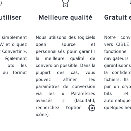
20
20
20
20
17
17
17
17
21
21
21
21
18
18
18
18
utiliser
Meilleure qualité
Gratuit 
22
22
22
22
19
19
19
19
23
23
23
23
20
20
20
20
simplement
Nous utilisons des logiciels
Notre conv
24
24
24
AV et cliquez
open source et
vers CIBLE 
21
21
21
21
 Convertir ».
personnalisés pour garantir
fonctionne
25
25
25
22
22
22
22
 également
la meilleure qualité de
navigateu
26
26
26
par lots
les
conversion possible. Dans la
23
23
23
23
garantissons
au format
plupart des cas, vous
la confiden
27
27
27
24
24
24
pouvez affiner les
fichiers. Il
28
28
28
25
25
25
paramètres de conversion
par un cry
via les « Paramètres
29
29
29
bits et
26
26
26
avancés » (facultatif,
automatiq
30
30
30
27
27
27
quelques he
recherchez l'option
31
31
31
icône).
28
28
28
32
32
32
29
29
29