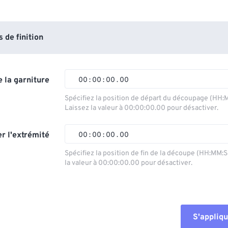
de finition
 la garniture
00
:
00
:
00
.
00
Spécifiez la position de départ du découpage (HH:
Laissez la valeur à 00:00:00.00 pour désactiver.
00
00
00
00
01
01
01
01
r l'extrémité
00
:
00
:
00
.
00
02
02
02
02
Spécifiez la position de fin de la découpe (HH:MM:
la valeur à 00:00:00.00 pour désactiver.
03
03
03
03
00
00
00
00
04
04
04
04
01
01
01
01
05
05
05
05
02
02
02
02
S'appliqu
06
06
06
06
03
03
03
03