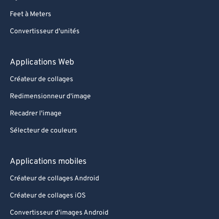
88
88
Feet à Meters
89
89
Convertisseur d'unités
90
90
Applications Web
91
91
92
92
Créateur de collages
93
93
Redimensionneur d'image
94
94
Recadrer l'image
95
95
Sélecteur de couleurs
96
96
Applications mobiles
97
97
98
98
Créateur de collages Android
99
99
Créateur de collages iOS
Convertisseur d'images Android