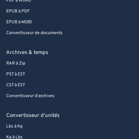
PDF à WORD
75
75
EPUB à PDF
76
76
EPUB à MOBI
77
77
Convertisseur de documents
78
78
79
79
Archives & temps
80
80
RAR à Zip
81
81
PST à EST
82
82
CST à EST
83
83
Convertisseur d'archives
84
84
85
85
Convertisseur d'unités
86
86
Lbs à Kg
87
87
Kg à Lbs