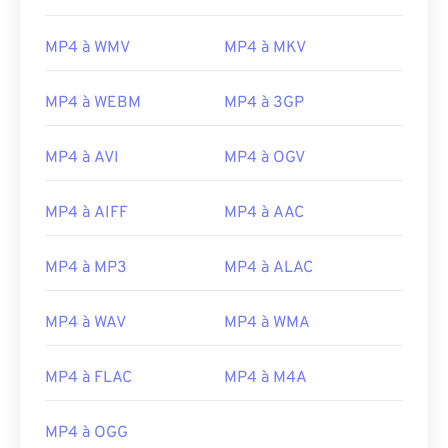
MP4 à WMV
MP4 à MKV
00
00
00
00
00
00
00
00
MP4 à WEBM
MP4 à 3GP
MP4 à AVI
MP4 à OGV
00
00
00
00
00
00
00
00
01
01
01
01
01
01
01
01
MP4 à AIFF
MP4 à AAC
02
02
02
02
02
02
02
02
MP4 à MP3
MP4 à ALAC
03
03
03
03
03
03
03
03
04
04
04
04
04
04
04
04
MP4 à WAV
MP4 à WMA
05
05
05
05
05
05
05
05
06
06
06
06
06
06
06
06
MP4 à FLAC
MP4 à M4A
07
07
07
07
07
07
07
07
MP4 à OGG
08
08
08
08
08
08
08
08