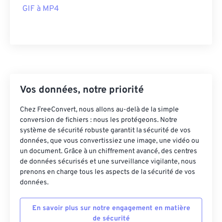
GIF à MP4
22
22
22
22
22
22
22
22
23
23
23
23
23
23
23
23
24
24
24
24
24
24
25
25
25
25
25
25
26
26
26
26
26
26
Vos données, notre priorité
27
27
27
27
27
27
Chez FreeConvert, nous allons au-delà de la simple
28
28
28
28
28
28
conversion de fichiers : nous les protégeons. Notre
29
29
29
29
29
29
système de sécurité robuste garantit la sécurité de vos
données, que vous convertissiez une image, une vidéo ou
30
30
30
30
30
30
un document. Grâce à un chiffrement avancé, des centres
31
31
31
31
31
31
de données sécurisés et une surveillance vigilante, nous
prenons en charge tous les aspects de la sécurité de vos
32
32
32
32
32
32
données.
33
33
33
33
33
33
En savoir plus sur notre engagement en matière
34
34
34
34
34
34
de sécurité