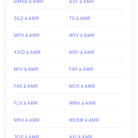
RMVB à AMR
ASF à AMR
(MPEG)
Développé par :
3rd Generation Partnership
Project (3GPP)
Norme :
ISO/CEI 14496
3G2 à AMR
TS à AMR
Sortie initiale :
1999
Sortie initiale :
1999
MPV à AMR
WTV à AMR
Liens utiles:
Liens utiles:
https://en.wikipedia.org/wiki/Adaptive_Multi-
https://en.wikipedia.org/wiki/MPEG-4
XVID à AMR
MXF à AMR
Rate_audio_codec
https://mpeg.chiariglione.org/standards/mpeg-
https://www.etsi.org/
4.html
M1V à AMR
F4P à AMR
F4V à AMR
MOV à AMR
FLV à AMR
WMV à AMR
MKV à AMR
WEBM à AMR
3GP à AMR
AVI à AMR