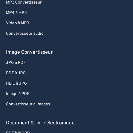
61
61
MP3 Convertisseur
62
62
MP4 à MP3
63
63
Video à MP3
64
64
Convertisseur audio
65
65
66
66
Image Convertisseur
67
67
JPG à PDF
68
68
PDF à JPG
69
69
HEIC à JPG
70
70
Image à PDF
71
71
Convertisseur d'images
72
72
73
73
Document & livre électronique
74
74