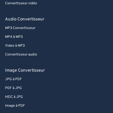
80
80
Convertisseur vidéo
81
81
Audio Convertisseur
82
82
83
83
MP3 Convertisseur
84
84
MP4 à MP3
85
85
Video à MP3
86
86
Convertisseur audio
87
87
Image Convertisseur
88
88
JPG à PDF
89
89
90
90
PDF à JPG
91
91
HEIC à JPG
92
92
Image à PDF