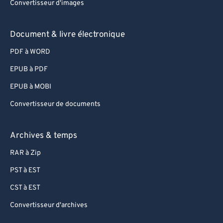
93
93
Convertisseur d'images
94
94
Document & livre électronique
95
95
PDF à WORD
96
96
97
97
EPUB à PDF
98
98
EPUB à MOBI
99
99
Convertisseur de documents
Archives & temps
RAR à Zip
PST à EST
CST à EST
Convertisseur d'archives