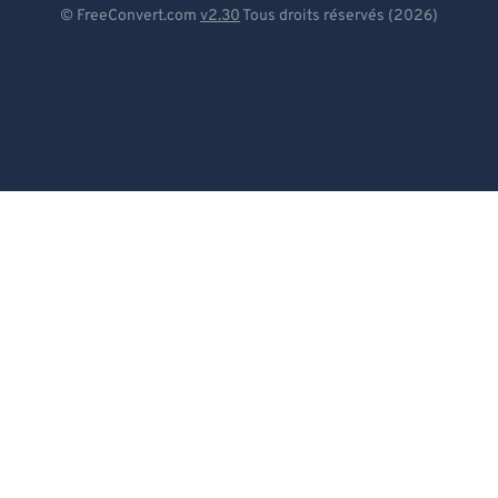
© FreeConvert.com
v2.30
Tous droits réservés (2026)
Español
Français
Português
Italiano
Dutch
日本語
简体中文
繁體中文
한국어
Svenska