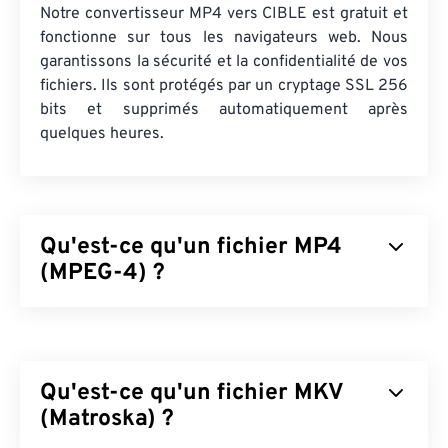
Notre convertisseur MP4 vers CIBLE est gratuit et
fonctionne sur tous les navigateurs web. Nous
garantissons la sécurité et la confidentialité de vos
fichiers. Ils sont protégés par un cryptage SSL 256
bits et supprimés automatiquement après
quelques heures.
Qu'est-ce qu'un fichier MP4
(MPEG-4) ?
MPEG-4 (MP4) est un format vidéo conteneur
permettant de stocker des données multimédia,
généralement audio et vidéo. Compatible avec une
Qu'est-ce qu'un fichier MKV
large gamme d'appareils et de systèmes
d'exploitation, il utilise un
(Matroska) ?
codec
pour compresser
la taille des fichiers, ce qui permet de les gérer et