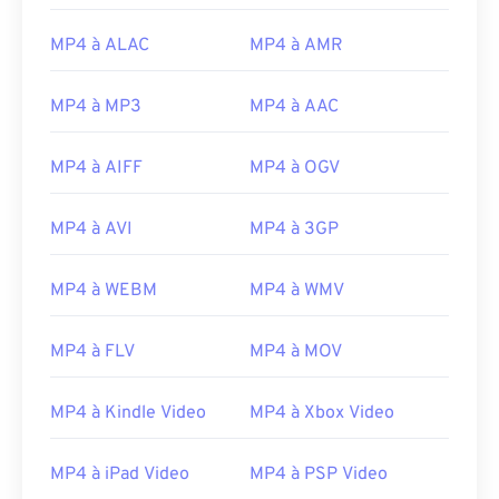
14
14
14
14
14
14
14
14
15
15
15
15
15
15
15
15
MP4 à ALAC
MP4 à AMR
16
16
16
16
16
16
16
16
MP4 à MP3
MP4 à AAC
17
17
17
17
17
17
17
17
18
18
18
18
18
18
18
18
MP4 à AIFF
MP4 à OGV
19
19
19
19
19
19
19
19
MP4 à AVI
MP4 à 3GP
20
20
20
20
20
20
20
20
21
21
21
21
21
21
21
21
MP4 à WEBM
MP4 à WMV
22
22
22
22
22
22
22
22
23
23
23
23
23
23
23
23
MP4 à FLV
MP4 à MOV
24
24
24
24
24
24
MP4 à Kindle Video
MP4 à Xbox Video
25
25
25
25
25
25
26
26
26
26
26
26
MP4 à iPad Video
MP4 à PSP Video