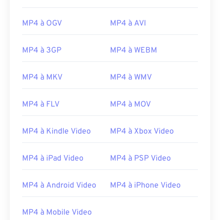
MP4 à OGV
MP4 à AVI
00
00
00
00
00
00
00
00
MP4 à 3GP
MP4 à WEBM
MP4 à MKV
MP4 à WMV
00
00
00
00
00
00
00
00
01
01
01
01
01
01
01
01
MP4 à FLV
MP4 à MOV
02
02
02
02
02
02
02
02
MP4 à Kindle Video
MP4 à Xbox Video
03
03
03
03
03
03
03
03
04
04
04
04
04
04
04
04
MP4 à iPad Video
MP4 à PSP Video
05
05
05
05
05
05
05
05
06
06
06
06
06
06
06
06
MP4 à Android Video
MP4 à iPhone Video
07
07
07
07
07
07
07
07
MP4 à Mobile Video
08
08
08
08
08
08
08
08