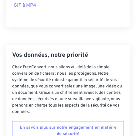
GIF à MP4
22
22
22
22
22
22
22
22
23
23
23
23
23
23
23
23
24
24
24
24
24
24
25
25
25
25
25
25
26
26
26
26
26
26
Vos données, notre priorité
27
27
27
27
27
27
Chez FreeConvert, nous allons au-delà de la simple
28
28
28
28
28
28
conversion de fichiers : nous les protégeons. Notre
29
29
29
29
29
29
système de sécurité robuste garantit la sécurité de vos
données, que vous convertissiez une image, une vidéo ou
30
30
30
30
30
30
un document. Grâce à un chiffrement avancé, des centres
31
31
31
31
31
31
de données sécurisés et une surveillance vigilante, nous
prenons en charge tous les aspects de la sécurité de vos
32
32
32
32
32
32
données.
33
33
33
33
33
33
En savoir plus sur notre engagement en matière
34
34
34
34
34
34
de sécurité