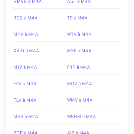
Experts Group
RMVB à M4A
ASF à M4A
(MPEG)
Version initiale :
2001
Norme :
ISO/CEI 14496
3G2 à M4A
TS à M4A
Liens utiles:
Sortie initiale :
1999
https://en.wikipedia.org/wiki/MPEG-4_Part_14
MPV à M4A
WTV à M4A
Liens utiles:
https://www.loc.gov/preservation/digital/formats/fdd/
https://en.wikipedia.org/wiki/MPEG-4
XVID à M4A
MXF à M4A
https://mpeg.chiariglione.org/standards/mpeg-
4.html
M1V à M4A
F4P à M4A
F4V à M4A
MOV à M4A
FLV à M4A
WMV à M4A
MKV à M4A
WEBM à M4A
3GP à M4A
AVI à M4A