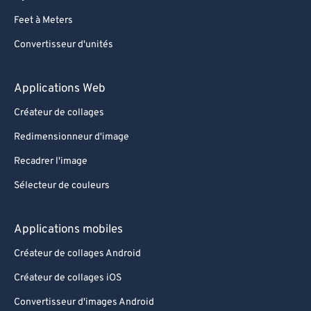
88
88
Feet à Meters
89
89
Convertisseur d'unités
90
90
Applications Web
91
91
92
92
Créateur de collages
93
93
Redimensionneur d'image
94
94
Recadrer l'image
95
95
Sélecteur de couleurs
96
96
Applications mobiles
97
97
98
98
Créateur de collages Android
99
99
Créateur de collages iOS
Convertisseur d'images Android