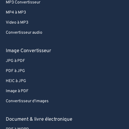
61
61
MP3 Convertisseur
62
62
MP4 à MP3
63
63
Video à MP3
64
64
Convertisseur audio
65
65
66
66
Image Convertisseur
67
67
JPG à PDF
68
68
PDF à JPG
69
69
HEIC à JPG
70
70
Image à PDF
71
71
Convertisseur d'images
72
72
73
73
Document & livre électronique
74
74