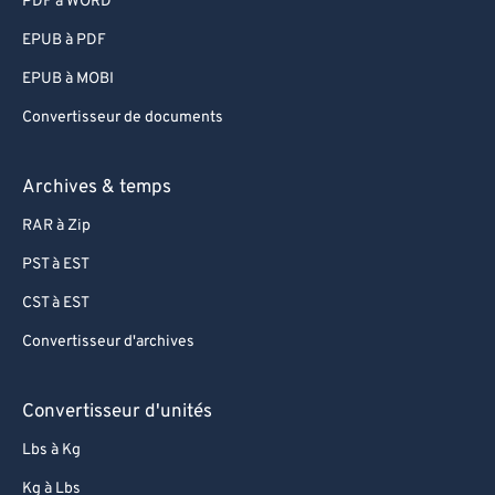
PDF à WORD
75
75
EPUB à PDF
76
76
EPUB à MOBI
77
77
Convertisseur de documents
78
78
79
79
Archives & temps
80
80
RAR à Zip
81
81
PST à EST
82
82
CST à EST
83
83
Convertisseur d'archives
84
84
85
85
Convertisseur d'unités
86
86
Lbs à Kg
87
87
Kg à Lbs