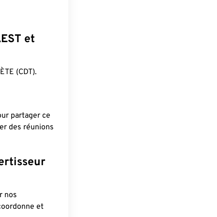
AEST et
ÈTE (CDT).
pour partager ce
ier des réunions
ertisseur
r nos
 coordonne et