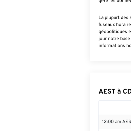
gère les donnée
La plupart des 
fuseaux horair
géopolitiques 
jour notre base
informations ho
AEST à CD
12:00 am AES