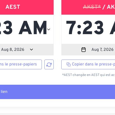
AEST
AKST*
/ AK
ns le presse-papiers
Copier dans le presse-
*AEST changée en AEST qui est act
 lien