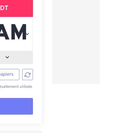
DT
papiers
uellement utilisée