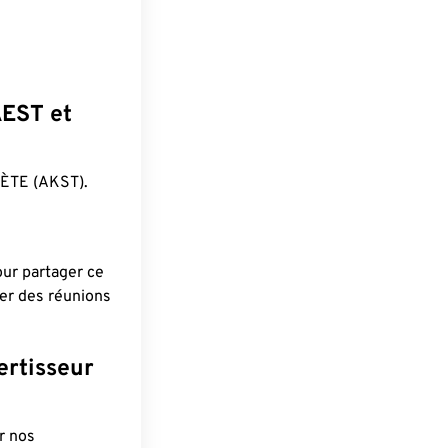
AEST et
ÈTE (AKST).
pour partager ce
ier des réunions
ertisseur
r nos