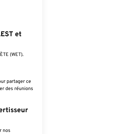
AEST et
ÈTE (WET).
pour partager ce
ier des réunions
ertisseur
r nos