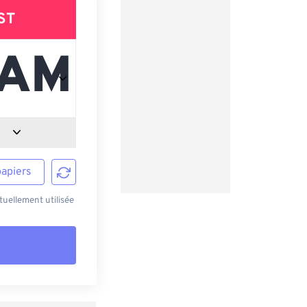
ST
papiers
uellement utilisée