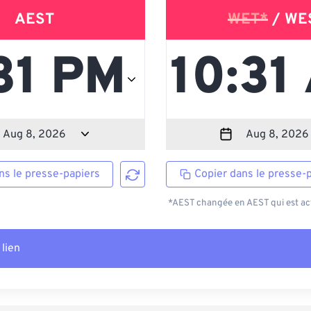
AEST
WET*
/ WE
ns le presse-papiers
Copier dans le presse-
*AEST changée en AEST qui est act
 lien