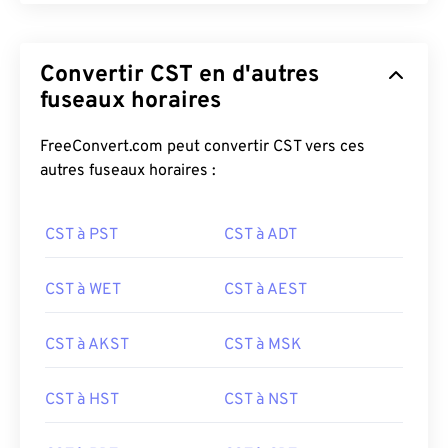
Convertir CST en d'autres
fuseaux horaires
FreeConvert.com peut convertir CST vers ces
autres fuseaux horaires :
CST à PST
CST à ADT
CST à WET
CST à AEST
CST à AKST
CST à MSK
CST à HST
CST à NST