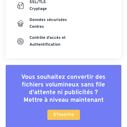
SSL/TLS
Cryptage
Données sécurisées
Centres
Contrôle d'accès et
Authentification
Vous souhaitez convertir des
fichiers volumineux sans file
d'attente ni publicités ?
Mettre à niveau maintenant
S'inscrire