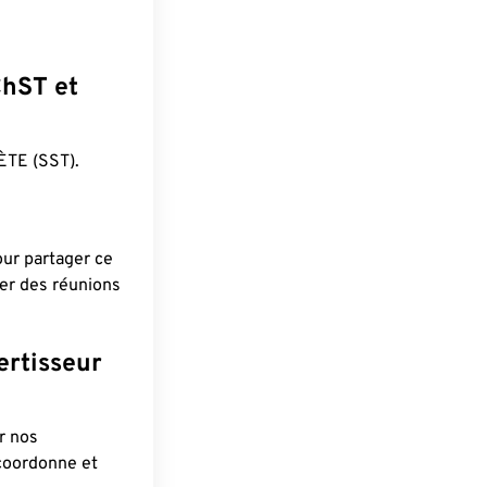
ChST et
TE (SST).
pour partager ce
ier des réunions
ertisseur
r nos
 coordonne et