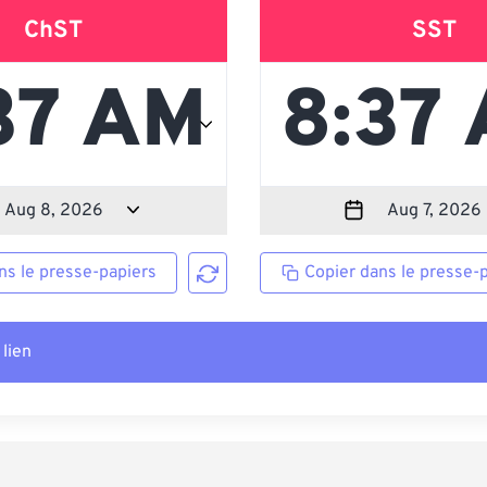
ChST
SST
ns le presse-papiers
Copier dans le presse-
 lien