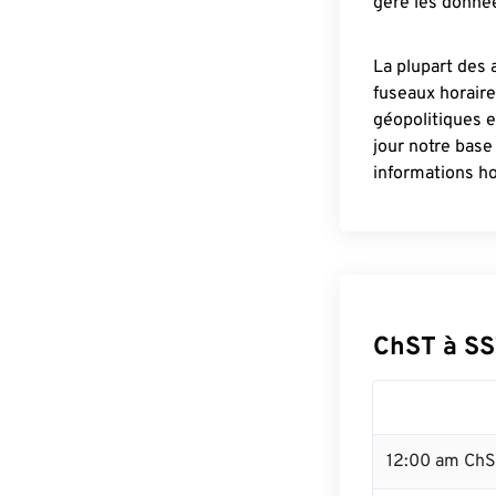
gère les donnée
La plupart des 
fuseaux horair
géopolitiques 
jour notre base
informations ho
ChST à SS
12:00 am ChST