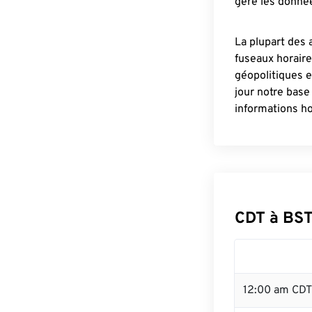
gère les donnée
La plupart des 
fuseaux horair
géopolitiques 
jour notre base
informations ho
CDT à BST
12:00 am CDT 