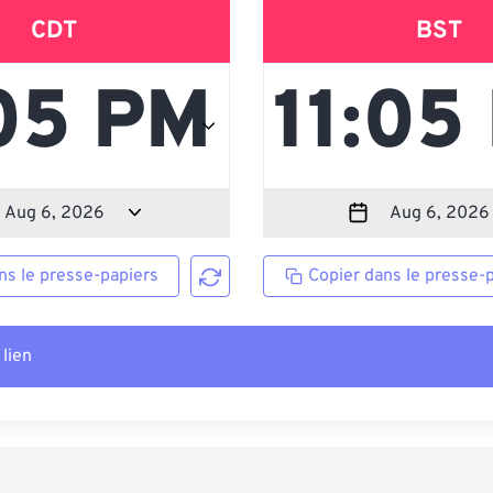
CDT
BST
ns le presse-papiers
Copier dans le presse-
 lien