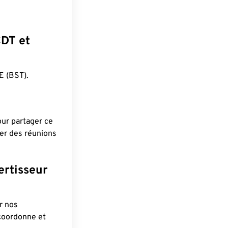
CDT et
 (BST).
pour partager ce
ier des réunions
ertisseur
r nos
 coordonne et