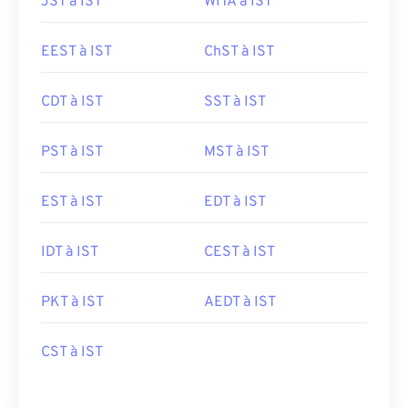
JST à IST
WITA à IST
EEST à IST
ChST à IST
CDT à IST
SST à IST
PST à IST
MST à IST
EST à IST
EDT à IST
IDT à IST
CEST à IST
PKT à IST
AEDT à IST
CST à IST