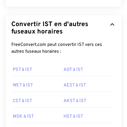
Convertir IST en d'autres
fuseaux horaires
FreeConvert.com peut convertir IST vers ces
autres fuseaux horaires :
PST à IST
ADT à IST
WET à IST
AEST à IST
CST à IST
AKST à IST
MSK à IST
HST à IST