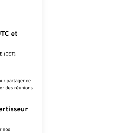
UTC et
 (CET).
pour partager ce
ier des réunions
ertisseur
r nos