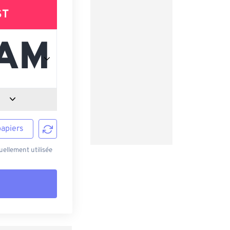
ST
papiers
ellement utilisée