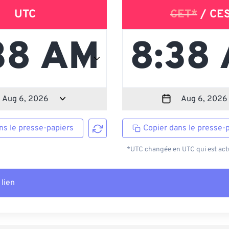
UTC
CET*
/ CE
ns le presse-papiers
Copier dans le presse-
*UTC changée en UTC qui est actu
 lien