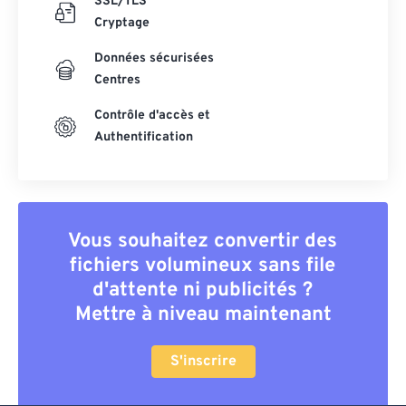
SSL/TLS
Cryptage
Données sécurisées
Centres
Contrôle d'accès et
Authentification
Vous souhaitez convertir des
fichiers volumineux sans file
d'attente ni publicités ?
Mettre à niveau maintenant
S'inscrire