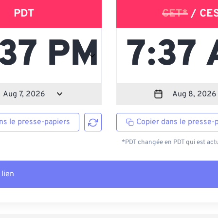
PDT
CET*
/ CE
ns le presse-papiers
Copier dans le presse-
*PDT changée en PDT qui est actu
 lien