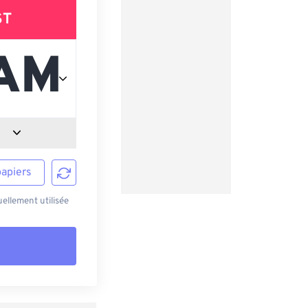
ST
papiers
ellement utilisée