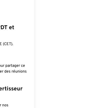
PDT et
 (CET).
pour partager ce
ier des réunions
ertisseur
r nos