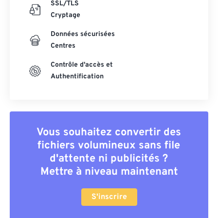
SSL/TLS
Cryptage
Données sécurisées
Centres
Contrôle d'accès et
Authentification
Vous souhaitez convertir des
fichiers volumineux sans file
d'attente ni publicités ?
Mettre à niveau maintenant
S'inscrire