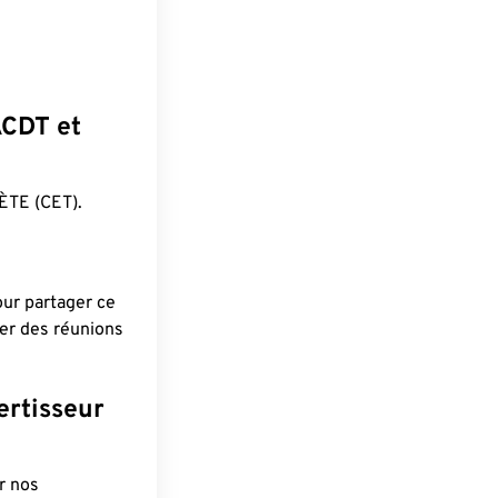
ACDT et
ÈTE (CET).
pour partager ce
ier des réunions
ertisseur
r nos