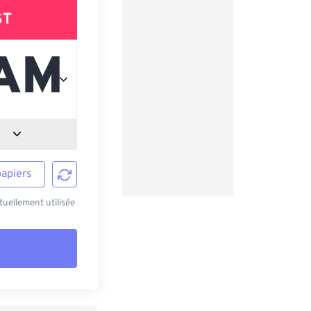
ST
papiers
uellement utilisée