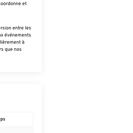
 coordonne et
ersion entre les
aux événements
lièrement à
ûrs que nos
ps