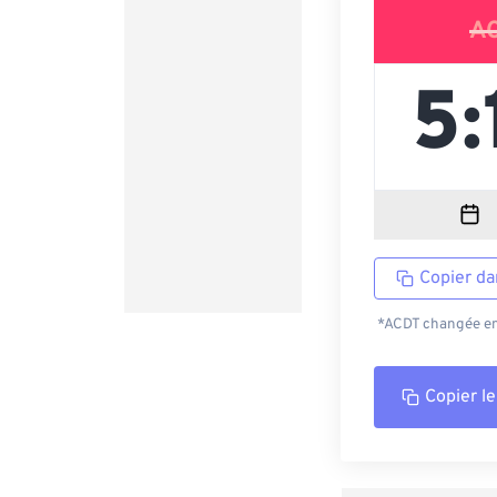
A
Copier da
*ACDT changée en 
Copier le