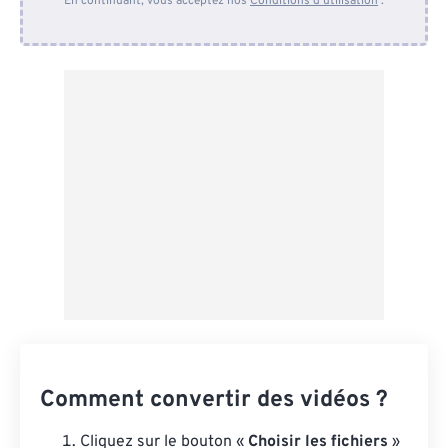
En continuant, vous acceptez nos
Conditions d'utilisation
.
Depuis Dropbox
Depuis Google Drive
Depuis OneDrive
Depuis l'URL
Comment convertir des vidéos ?
Cliquez sur le bouton «
Choisir les fichiers
»